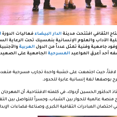
فتاح الثقافي افتتحت مدينة
الدار البيضاء
فعاليات الدورة
8
ية الآداب والعلوم الإنسانية بنمسيك تحت الرعاية الس
ود جامعية وفنية تمثل عدداً من الدول
العربية
والأجنبية
فه أحد أعرق المواعيد
المسرحية
الجامعية على الصعيدي
ياً لافتاً، حيث اجتمعت على خشبة واحدة تجارب مسرحية متعد
سرح بوصفها لغة إنسانية عابرة للحدود.
ذ الدكتور الحسين أزدوك، في كلمته الافتتاحية، أن المهرجان 
نصة عالمية للحوار بين الشباب، وجسراً للتواصل بين الثق
في احتضان المبادرات الثقافية الكبرى وصناعة فضاءات الإبدا