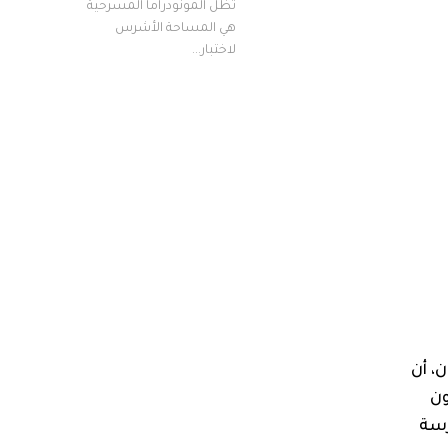
تظل المونودراما المسرحية
هي المساحة الأشرس
لاختبار...
، أن
ون
رسة