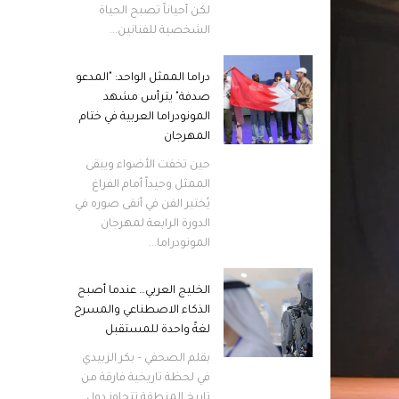
لكن أحياناً تصبح الحياة
الشخصية للفنانين...
دراما الممثل الواحد: "المدعو
صدفة" يترأس مشهد
المونودراما العربية في ختام
المهرجان
حين تخفت الأضواء ويبقى
الممثل وحيداً أمام الفراغ
يُختبر الفن في أنقى صوره في
الدورة الرابعة لمهرجان
المونودراما...
الخليج العربي… عندما أصبح
الذكاء الاصطناعي والمسرح
لغةً واحدة للمستقبل
بقلم الصحفي – بكر الزبيدي
في لحظة تاريخية فارقة من
تاريخ المنطقة تتجاوز دول