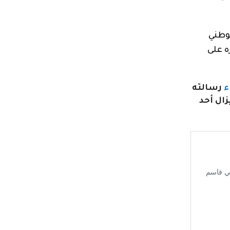
لوطني
ه على
ء
رسالته
زال أحد