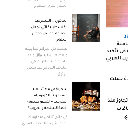
الخليج العربي مفهوم...
الحاكورة … المسرحية
الفلسطينية التي تجعل
الحقيقة تقف في قفص
3
الاتهام
امية
ليست كل الجرائم تبدأ بجثة
 في تأكيد
وبعضها يبدأ بسؤال واحد:
ن العربي
ماذا لو كانت ذاكرتك هي
الشاهد الذي لم يعد يمكن
الوثوق...
دة حملت
سخرية في مهبّ العبث…
كيف جردت المونودراما
تجاوز منذ
البحرينية «المدعو صدفة»
أقنعة السلطة والحروب؟
افات،
ع.
في عالمٍ تتداخل فيه أوهام
القوة بشرعية الخطاب الفردي