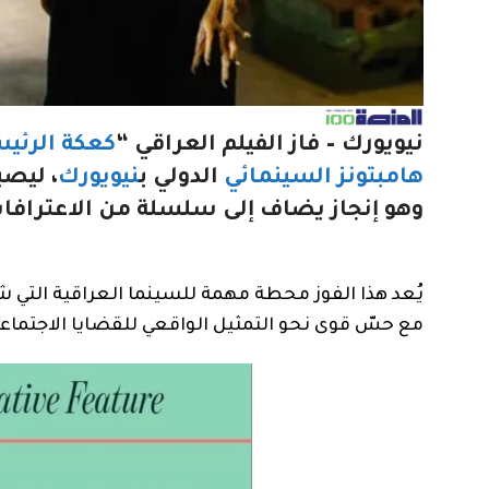
نيويورك – فاز الفيلم العراقي “
كعكة الرئي
هامبتونز السينمائي
الدولي ب
نيويورك
، ليصب
وهو إنجاز يضاف إلى سلسلة من الاعترافات 
يُعد هذا الفوز محطة مهمة للسينما العراقية التي شه
مع حسّ قوى نحو التمثيل الواقعي للقضايا الاجتماعي