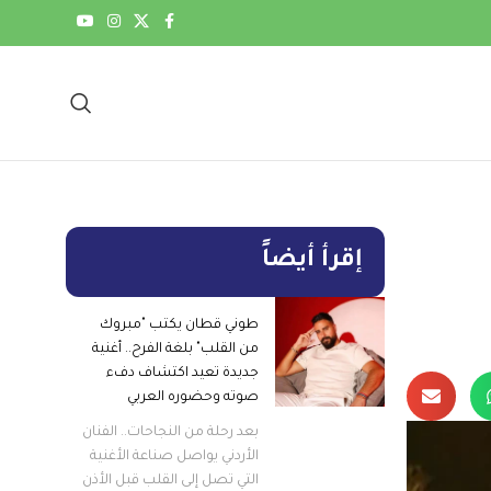
إقرأ أيضاً
طوني قطان يكتب "مبروك
من القلب" بلغة الفرح.. أغنية
جديدة تعيد اكتشاف دفء
صوته وحضوره العربي
بعد رحلة من النجاحات.. الفنان
الأردني يواصل صناعة الأغنية
التي تصل إلى القلب قبل الأذن