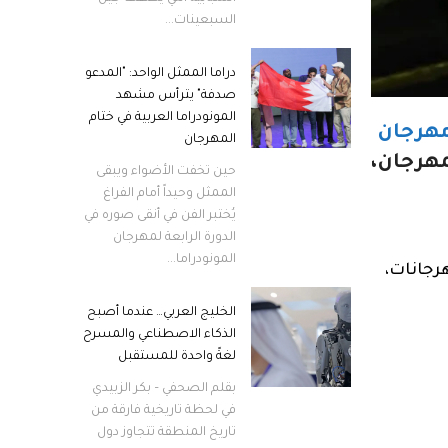
السبعينات...
دراما الممثل الواحد: "المدعو
صدفة" يترأس مشهد
المونودراما العربية في ختام
هرجان
المهرجان
مهرجان،
حين تخفت الأضواء ويبقى
الممثل وحيداً أمام الفراغ
يُختبر الفن في أنقى صوره في
الدورة الرابعة لمهرجان
المونودراما...
رجانات،
الخليج العربي… عندما أصبح
الذكاء الاصطناعي والمسرح
لغةً واحدة للمستقبل
بقلم الصحفي – بكر الزبيدي
في لحظة تاريخية فارقة من
تاريخ المنطقة تتجاوز دول