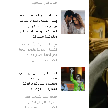
هناك أغانٍ تُسمع،...
بين الأضواء والحياة الخاصة …
إعلان انفصال حمدي الميرغني
وإسراء عبد الفتاح يثير
التساؤلات ويعيد الأنظار إلى
رحلة فنية مشتركة
في عالم الفن كثيراً ما تتصدر
الأعمال الجديدة عناوين الأخبار
لكن أحياناً تصبح الحياة
الشخصية للفنانين...
الفنانة الأردنية كارولين ماضي:
مهرجان جرش له حساباته
وهيبته واتمنى تعزيز ثقافة
المهرجانات الوطنية
بقلم: أحمد الغلاييني رغم ان
“الترند” الآن هي الأغاني
الشبابية التي يصفها جيل