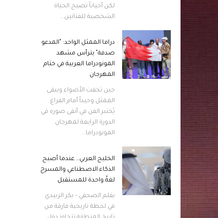
لكن أحياناً تصبح الحياة
الشخصية للفنانين...
دراما الممثل الواحد: "المدعو
صدفة" يترأس مشهد
المونودراما العربية في ختام
المهرجان
حين تخفت الأضواء ويبقى
الممثل وحيداً أمام الفراغ
يُختبر الفن في أنقى صوره في
الدورة الرابعة لمهرجان
المونودراما...
الخليج العربي… عندما أصبح
الذكاء الاصطناعي والمسرح
لغةً واحدة للمستقبل
بقلم الصحفي – بكر الزبيدي
في لحظة تاريخية فارقة من
تاريخ المنطقة تتجاوز دول