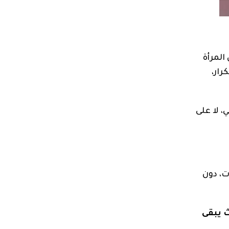
المرأة
رار،
، لا على
ت، دون
ث يبقى