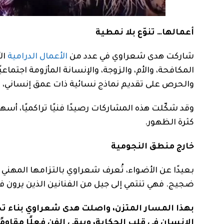
أعمالها… تنوّع بلا نمطية
شاركت هدى شعراوي في عدد من
الأعمال الدرامية
ال
المكافحة، والأم، والزوجة، والإنسانة المأزومة اجتماعيً
والحرص على تقديم نماذج نسائية ذات عمق إنساني، بع
وقد شكّلت هذه المشاركات رصيدًا فنيًا تراكميًا، أسه
كثرة الظهور.
خارج منطق النجومية
بعيدًا عن الأضواء، تُعرف شعراوي بالتزامها المهن
ضجيج. فهي تنتمي إلى جيل من الفنانين الذين يرون في ال
بهذا المسار المتزن، واصلت هدى شعراوي بناء تجر
الإنسان في قلب الحكاية، ويبقى الفن فعلًا مقاومًا