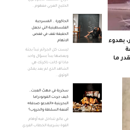
الخليج العربي مفهوم...
الحاكورة … المسرحية
الفلسطينية التي تجعل
الحقيقة تقف في قفص
 بهدوء
الاتهام
ة
ليست كل الجرائم تبدأ بجثة
وبعضها يبدأ بسؤال واحد:
در ما
ماذا لو كانت ذاكرتك هي
الشاهد الذي لم يعد يمكن
الوثوق...
سخرية في مهبّ العبث…
كيف جردت المونودراما
البحرينية «المدعو صدفة»
أقنعة السلطة والحروب؟
في عالمٍ تتداخل فيه أوهام
القوة بشرعية الخطاب الفردي