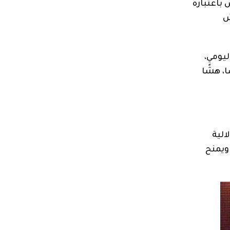
باعتباره
ش
ليومي،
ا، هشًا
الية
ويمنح