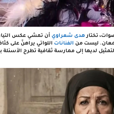
صوات، تختار
هدى شعراوي
أن تمشي عكس التيار،
للمعان. ليست من
الفنانات
اللواتي يراهنّ على كثاف
تمثيل لديها إلى ممارسة ثقافية تطرح الأسئلة بق