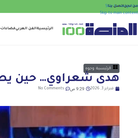
من نحن
اتصل بنا
Skip to navigation
Skip to main content
الرئيسية
الفن العربي
فضاءات
ح
الرئيسية
,
وجوه
هدى شعراوي… حين يصبح
9:29 ص
فبراير 3, 2026
No Comments