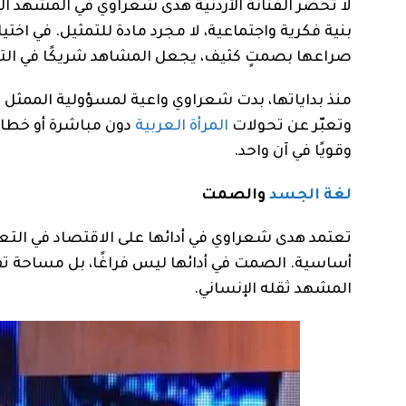
لا تحضر الفنانة الأردنية هدى شعراوي في المشهد ال
بنية فكرية واجتماعية، لا مجرد مادة للتمثيل. في اخت
صراعها بصمتٍ كثيف، يجعل المشاهد شريكًا في التجرب
منذ بداياتها، بدت شعراوي واعية لمسؤولية الممثل ت
وتعبّر عن تحولات
المرأة العربية
دون مباشرة أو خطابية.
وقويًا في آن واحد.
لغة الجسد
والصمت
تعتمد هدى شعراوي في أدائها على الاقتصاد في التعب
أساسية. الصمت في أدائها ليس فراغًا، بل مساحة تفك
المشهد ثقله الإنساني.