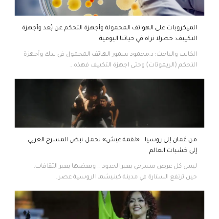
الميكروبات على الهواتف المحمولة وأجهزة التحكم عن بُعد وأجهزة
التكييف: خطرلا نراه في حياتنا اليومية
الكاتب والباحث: د.محمود سمور الهاتف المحمول في يدك وأجهزة
التحكم (الريموتات) وحتى اجهزة التكييف فهذه...
من عُمان إلى روسيا… «لقمة عيش» تحمل نبض المسرح العربي
إلى خشبات العالم
ليس كل عرض مسرحي يعبر الحدود … وبعضها يعبر الثقافات.
حين ترتفع الستارة في مدينة كينيشما الروسية عصر...