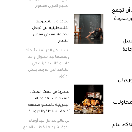
الخليج العربي مفهوم...
المي، بعد أن تجمع
ر بعودة
الحاكورة … المسرحية
الفلسطينية التي تجعل
الحقيقة تقف في قفص
لسل
الاتهام
ادة
ليست كل الجرائم تبدأ بجثة
وبعضها يبدأ بسؤال واحد:
ماذا لو كانت ذاكرتك هي
الشاهد الذي لم يعد يمكن
الوثوق...
وري لي
سخرية في مهبّ العبث…
كيف جردت المونودراما
 وأد محاولات
البحرينية «المدعو صدفة»
أقنعة السلطة والحروب؟
في عالمٍ تتداخل فيه أوهام
وقصة المسلسل مستوحاة من مأساة حقيقية في كوريا الجنوبية، متمثلة في حملة قمع إضراب «Ssangyong Motor»، عام
القوة بشرعية الخطاب الفردي