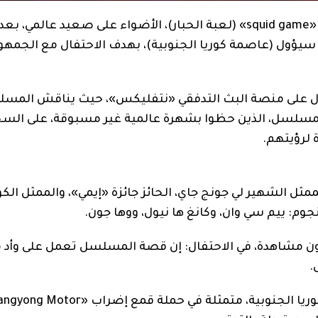
خطفت انطلاقة الجزء الثاني من المسلسل العالمي «squid game» (لعبة الحبار)، الأضواء على صعيد ع
سيؤول (عاصمة كوريا الجنوبية)، بهدف الاحتفال مع الجمهو
ول على منصة البث التدفقي «نتفليكس»، حيث يناقش المس
مسلسل، الذين حظوا بشهرة عالمية غير مسبوقة، على السج
 لرؤيتهم.
مثل الشهير لي جونج جاي، الحائز جائزة «إيمي»، والممثل الك
م: ييم سي وان، وكانغ ها نيول، ووها جون.
رج العمل، الذي حقق موسمه الأول 330 مليون مشاهدة، في الاحتفال: إن قصة المسلسل تعمل على
.