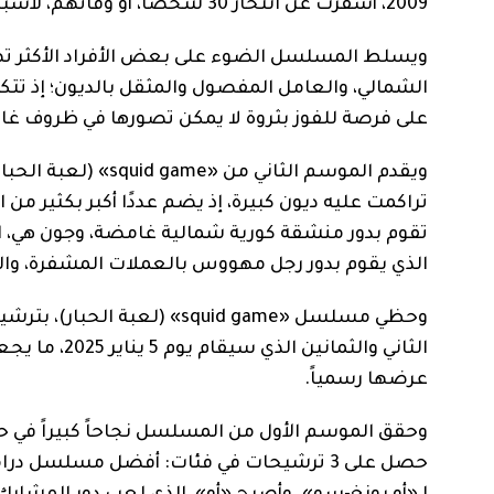
2009، أسفرت عن انتحار 30 شخصاً، أو وفاتهم، لأسباب مرتبطة بالتوتر.
ويسلط المسلسل الضوء على بعض الأفراد الأكثر ت
الشمالي، والعامل المفصول والمثقل بالديون؛ إذ ت
على فرصة للفوز بثروة لا يمكن تصورها في ظروف غامضة
ويقدم الموسم الثان
تراكمت عليه ديون كبيرة، إذ يضم عددًا أكبر بكثير من 
تقوم بدور منشقة كورية شمالية غامضة، وجون هي، ال
الذي يقوم بدور رجل مهووس بالعملات المشفرة، وال
وحظي مسلسل «squid game» (ل
الثاني والثم
عرضها رسمياً.
حصل على 3 ترشيحات في فئات: أفضل مسلسل