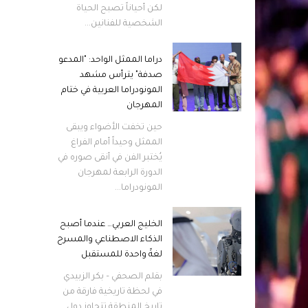
لكن أحياناً تصبح الحياة
الشخصية للفنانين...
دراما الممثل الواحد: "المدعو
صدفة" يترأس مشهد
المونودراما العربية في ختام
المهرجان
حين تخفت الأضواء ويبقى
الممثل وحيداً أمام الفراغ
يُختبر الفن في أنقى صوره في
الدورة الرابعة لمهرجان
المونودراما...
الخليج العربي… عندما أصبح
الذكاء الاصطناعي والمسرح
لغةً واحدة للمستقبل
بقلم الصحفي – بكر الزبيدي
في لحظة تاريخية فارقة من
تاريخ المنطقة تتجاوز دول