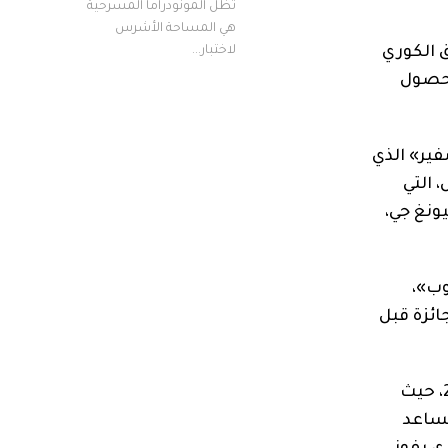
تظل المونودراما المسرحية
هي المساحة الأشرس
 الكوري
لاختبار...
لحصول
التشفير» الذي
 التي
ونغ جي،
لوب»،
يح لجائزة قبل
وحقق الموسم الأول من المسلسل نجاحاً كبيراً في حفل توزيع جوائز «غولدن غلوب»، التاسع والسبعين عام 2022، حيث
مساعد