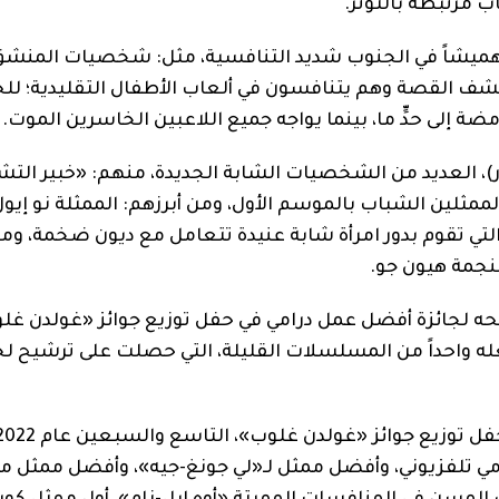
هميشاً في الجنوب شديد التنافسية، مثل: شخصيات المنشق
تكشف القصة وهم يتنافسون في ألعاب الأطفال التقليدية؛ ل
 إلى حدٍّ ما، بينما يواجه جميع اللاعبين الخاسرين الموت.
ي من «squid game» (لعبة الحبار)، العديد من الشخصيات الشابة الجديدة، منهم: «خبير 
الممثلين الشباب بالموسم الأول، ومن أبرزهم: الممثلة نو إيول،
تي تقوم بدور امرأة شابة عنيدة تتعامل مع ديون ضخمة، ومي
نجمة هيون جو.
عبة الحبار)، بترشيحه لجائزة أفضل عمل درامي في حفل توزيع جوائز «غولدن غ
انين الذي سيقام يوم 5 يناير 2025، ما يجعله واحداً من المسلسلات القليلة، التي حصلت على ترش
 درامي تلفزيوني، وأفضل ممثل لـ«لي جونغ-جيه»، وأفضل ممثل 