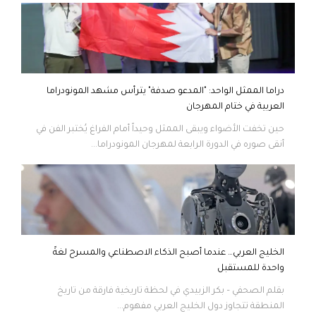
دراما الممثل الواحد: "المدعو صدفة" يترأس مشهد المونودراما
العربية في ختام المهرجان
حين تخفت الأضواء ويبقى الممثل وحيداً أمام الفراغ يُختبر الفن في
أنقى صوره في الدورة الرابعة لمهرجان المونودراما...
الخليج العربي… عندما أصبح الذكاء الاصطناعي والمسرح لغةً
واحدة للمستقبل
بقلم الصحفي – بكر الزبيدي في لحظة تاريخية فارقة من تاريخ
المنطقة تتجاوز دول الخليج العربي مفهوم...