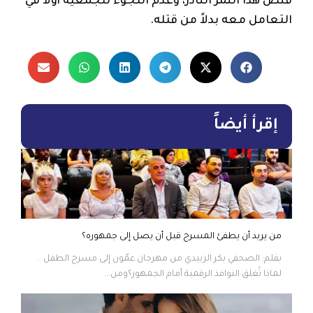
قنص هذا النمر النادر، وعدم اللجوء للجمعية أولاً في
التعامل معه بدلاً من قتله.
إقرأ أيضاً
من يريد أن يطفئ المسرح قبل أن يصل إلى جمهوره؟
بقلم: الصحفي بكر الزبيدي من مهرجان عمّون إلى مسرح الطفل ..
لماذا تُغلق النوافذ الرقمية أمام الجمهور؟ومن...