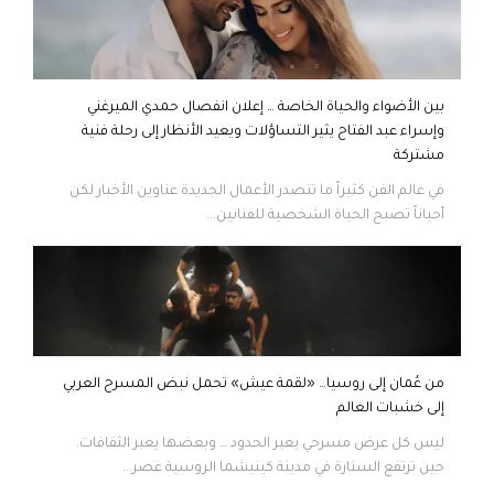
بين الأضواء والحياة الخاصة … إعلان انفصال حمدي الميرغني
وإسراء عبد الفتاح يثير التساؤلات ويعيد الأنظار إلى رحلة فنية
مشتركة
في عالم الفن كثيراً ما تتصدر الأعمال الجديدة عناوين الأخبار لكن
أحياناً تصبح الحياة الشخصية للفنانين...
من عُمان إلى روسيا… «لقمة عيش» تحمل نبض المسرح العربي
إلى خشبات العالم
ليس كل عرض مسرحي يعبر الحدود … وبعضها يعبر الثقافات.
حين ترتفع الستارة في مدينة كينيشما الروسية عصر...