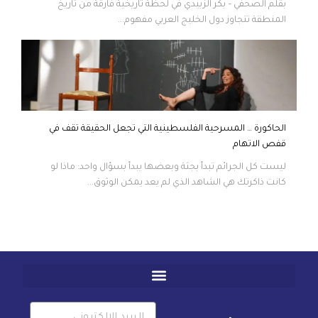
بقلم الصحفي – بكر الزبيدي في لحظة تاريخية فارقة من تاريخ
المنطقة تتجاوز دول الخليج العربي مفهوم...
الحاكورة … المسرحية الفلسطينية التي تجعل الحقيقة تقف في
قفص الاتهام
ليست كل الجرائم تبدأ بجثة وبعضها يبدأ بسؤال واحد: ماذا لو
كانت ذاكرتك هي الشاهد الذي لم يعد يمكن الوثوق...