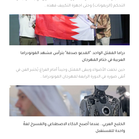
التحكم (الريموتات) وحتى اجهزة التكييف فهذه...
دراما الممثل الواحد: "المدعو صدفة" يترأس مشهد المونودراما
العربية في ختام المهرجان
حين تخفت الأضواء ويبقى الممثل وحيداً أمام الفراغ يُختبر الفن في
أنقى صوره في الدورة الرابعة لمهرجان المونودراما...
الخليج العربي… عندما أصبح الذكاء الاصطناعي والمسرح لغةً
واحدة للمستقبل