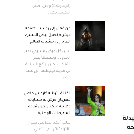
(الريموتات) وحتى اجهزة
التكييف فهذه...
من عُمان إلى روسيا… «لقمة
عيش» تحمل نبض المسرح
العربي إلى خشبات العالم
ليس كل عرض مسرحي يعبر
الحدود … وبعضها يعبر
الثقافات. حين ترتفع الستارة
في مدينة كينيشما الروسية
عصر...
الفنانة الأردنية كارولين ماضي:
مهرجان جرش له حساباته
وهيبته واتمنى تعزيز ثقافة
المهرجانات الوطنية
دلة
بقلم: أحمد الغلاييني رغم ان
خة
“الترند” الآن هي الأغاني