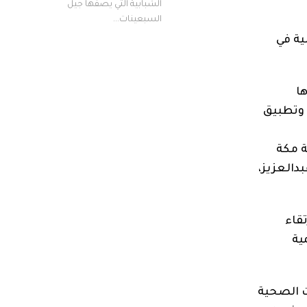
الشبابية التي يصفها جيل
السبعينات...
ية في
ا
 وتطبيق
 مكة
دالعزيز،
تقاء
ية
ت الصحية