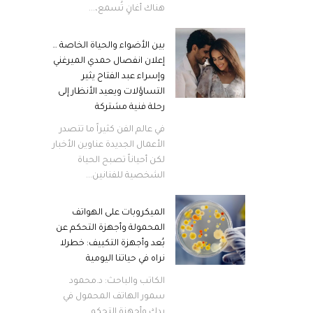
هناك أغانٍ تُسمع،...
بين الأضواء والحياة الخاصة …
إعلان انفصال حمدي الميرغني
وإسراء عبد الفتاح يثير
التساؤلات ويعيد الأنظار إلى
رحلة فنية مشتركة
في عالم الفن كثيراً ما تتصدر
الأعمال الجديدة عناوين الأخبار
لكن أحياناً تصبح الحياة
الشخصية للفنانين...
الميكروبات على الهواتف
المحمولة وأجهزة التحكم عن
بُعد وأجهزة التكييف: خطرلا
نراه في حياتنا اليومية
الكاتب والباحث: د.محمود
سمور الهاتف المحمول في
يدك وأجهزة التحكم