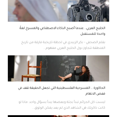
الخليج العربي… عندما أصبح الذكاء الاصطناعي والمسرح لغةً
واحدة للمستقبل
بقلم الصحفي – بكر الزبيدي في لحظة تاريخية فارقة من تاريخ
المنطقة تتجاوز دول الخليج العربي مفهوم...
الحاكورة … المسرحية الفلسطينية التي تجعل الحقيقة تقف في
قفص الاتهام
ليست كل الجرائم تبدأ بجثة وبعضها يبدأ بسؤال واحد: ماذا لو
كانت ذاكرتك هي الشاهد الذي لم يعد يمكن الوثوق...