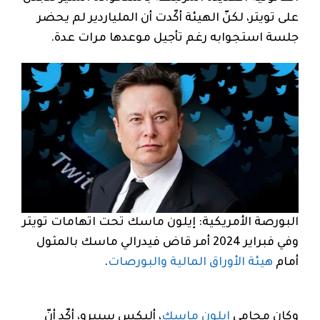
على تويتر، لكنّ الهيئة أكّدت أن الملياردير لم يحضر
جلسة استجوابه رغم تأجيل موعدها مرات عدة.
البورصة الأمريكية: إيلون ماسك تحت اتهامات تويتر
وفي فبراير 2024 أمر قاض فيدرالي ماسك بالمثول
أمام
هيئة الأوراق المالية والبورصات
.
وكان محامي
إيلون ماسك
، أليكس سبيرو، أكّد أنّ