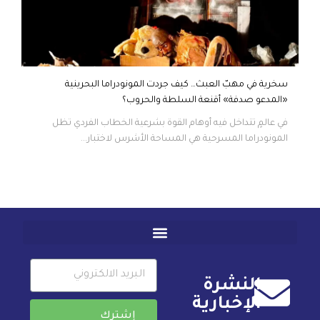
سخرية في مهبّ العبث… كيف جردت المونودراما البحرينية
«المدعو صدفة» أقنعة السلطة والحروب؟
في عالمٍ تتداخل فيه أوهام القوة بشرعية الخطاب الفردي تظل
المونودراما المسرحية هي المساحة الأشرس لاختبار...
النشرة
الإخبارية
إشترك