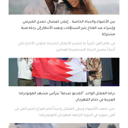
بين الأضواء والحياة الخاصة … إعلان انفصال حمدي الميرغني
وإسراء عبد الفتاح يثير التساؤلات ويعيد الأنظار إلى رحلة فنية
مشتركة
في عالم الفن كثيراً ما تتصدر الأعمال الجديدة عناوين الأخبار لكن
أحياناً تصبح الحياة الشخصية للفنانين...
دراما الممثل الواحد: "المدعو صدفة" يترأس مشهد المونودراما
العربية في ختام المهرجان
حين تخفت الأضواء ويبقى الممثل وحيداً أمام الفراغ يُختبر الفن في
أنقى صوره في الدورة الرابعة لمهرجان المونودراما...