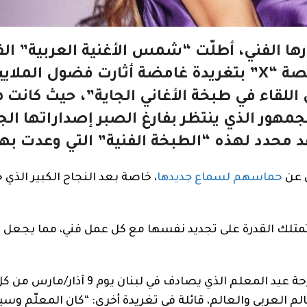
ها الفني، أطلّت “شمس الأغنية العربية” الف
اللبنانية نجوى كرم على جمهورها عبر منصة “X” بتغريدة غامضة أثارت فضول ا
 اللقاء في طبخة الأغاني الجاية”، حيث كانت 
مهور الذي ينتظر بفارغ الصبر إصداراتها الج
 محدد لهذه “الطبخة الفنية” التي وعدت بها
ن عن
حماسهم لسماع جديدها
، خاصة بعد النجاح الكبير الذي 
تمتلك القدرة على تجديد نفسها مع كل عمل فني، مما يجعل 
من جهة أخرى، شاركت نجوى كرم جمهورها العربي فرحة عيد المعلم الذي يصادف في لبنان
م العربي والعالم، قائلة في تغريدة أخرى: “كان المعلّم وسي