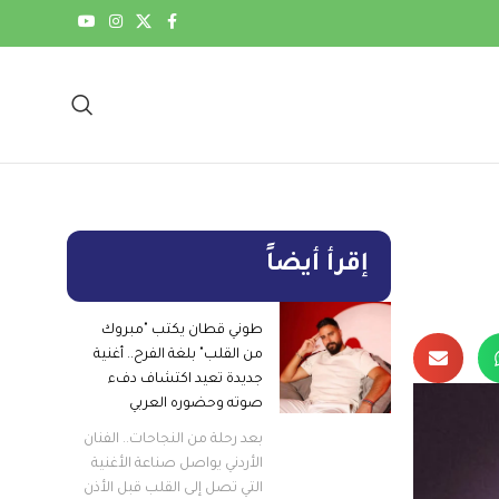
إقرأ أيضاً
طوني قطان يكتب "مبروك
من القلب" بلغة الفرح.. أغنية
جديدة تعيد اكتشاف دفء
صوته وحضوره العربي
بعد رحلة من النجاحات.. الفنان
الأردني يواصل صناعة الأغنية
التي تصل إلى القلب قبل الأذن