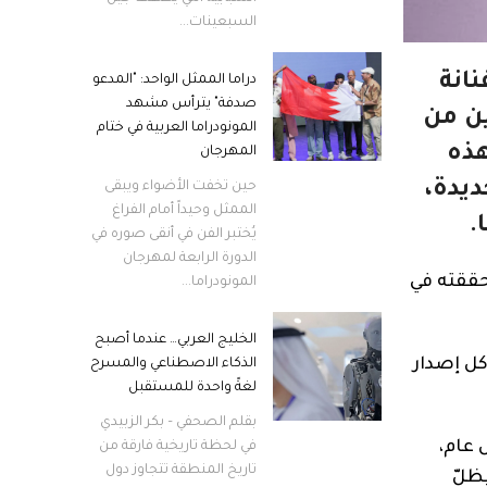
السبعينات...
نانة
دراما الممثل الواحد: "المدعو
صدفة" يترأس مشهد
لملايين من
المونودراما العربية في ختام
هذه
المهرجان
ديدة،
حين تخفت الأضواء ويبقى
الممثل وحيداً أمام الفراغ
.
يُختبر الفن في أنقى صوره في
الدورة الرابعة لمهرجان
حققته في
المونودراما...
الخليج العربي… عندما أصبح
كل إصدار
الذكاء الاصطناعي والمسرح
لغةً واحدة للمستقبل
بقلم الصحفي – بكر الزبيدي
 يوم 9 آذار/مارس من كل عام،
في لحظة تاريخية فارقة من
تاريخ المنطقة تتجاوز دول
ظلّ