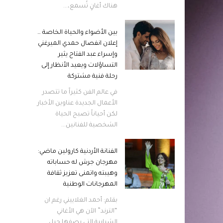
هناك أغانٍ تُسمع،...
بين الأضواء والحياة الخاصة …
إعلان انفصال حمدي الميرغني
وإسراء عبد الفتاح يثير
التساؤلات ويعيد الأنظار إلى
رحلة فنية مشتركة
في عالم الفن كثيراً ما تتصدر
الأعمال الجديدة عناوين الأخبار
لكن أحياناً تصبح الحياة
الشخصية للفنانين...
الفنانة الأردنية كارولين ماضي:
مهرجان جرش له حساباته
وهيبته واتمنى تعزيز ثقافة
المهرجانات الوطنية
بقلم: أحمد الغلاييني رغم ان
“الترند” الآن هي الأغاني
الشبابية التي يصفها جيل