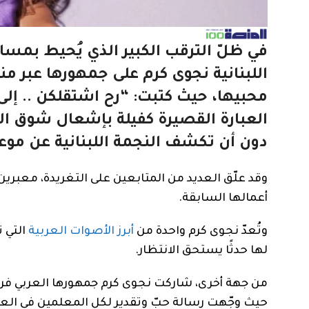
في ظلّ الترقب الكبير الذي يُحيط بمسار
محبيها، حيث كتبت: “رح اشتقلكن .. إلى
العبارة القصيرة كفيلة بإشعال شوق الج
دون أن تكشف النجمة اللبنانية عن موعد
وقد علّق العديد من المتابعين على التغريدة، معبري
أعمالها السابقة.
وتُعدّ نجوى كرم واحدة من
أبرز الأصوات العربية
التي 
لها حدثًا يستحق الانتظار.
حيث وجّهت رسالة حبّ وتقدير لكل المعلمين في العال