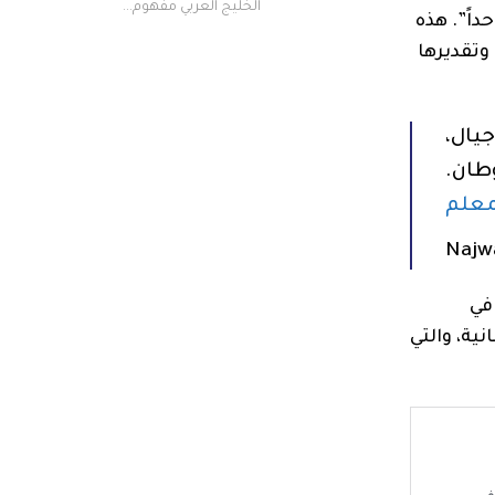
الخليج العربي مفهوم...
داً”. هذه
وتقديرها
وطان.
معلم
في
نية، والتي