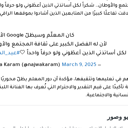
تمع والأوطان.. شكراً لكل أساتذتي الذين أعطَوني ولو حرفاً واح
ت تفاعلًا كبيرًا من المتابعين الذين أشادوا بموقفها الراقي 
كان المعلّم وسيظلّ Google الأجيال،
لأن له الفضل الكبير على ثقافة المجتمع والأ
كل أساتذتي الذين أعطَوني ولو حرفاً واحداً 🤍
#عيد_ال
March 9, 2025
— Najwa Karam (@najwakaram)
في تعليمها وتثقيفها، مؤكدة أن دور المعلم يظلّ محوريًا 
يدًا على قيم التقدير والاحترام التي تُعرف بها الفنانة اللبنا
نسانية والاجتماعية.