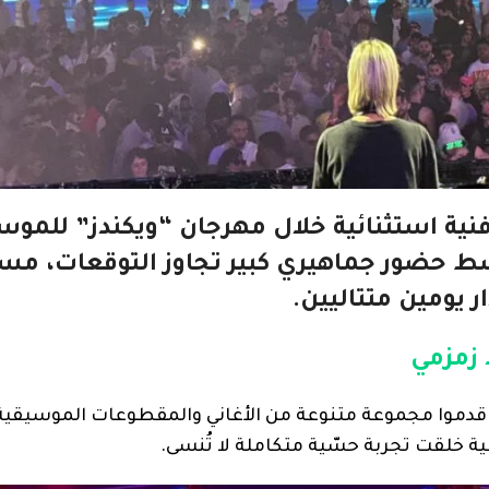
ية استثنائية خلال مهرجان “ويكندز” للموس
وسط حضور جماهيري كبير تجاوز التوقعات، مست
يومين متتاليين.
2 فنانًا عالميًا ومحليًا قدموا مجموعة متنوعة من الأغاني والمقطوعات الموسيقي
ة خلقت تجربة حسّية متكاملة لا تُنسى.