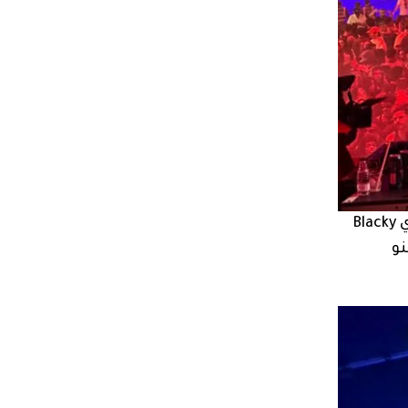
، حيث اجتمع الـDJ السعودي Blacky
كنو