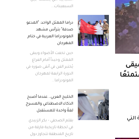
السبعينات...
دراما الممثل الواحد: "المدعو
صدفة" يترأس مشهد
المونودراما العربية في ختام
المهرجان
حين تخفت الأضواء ويبقى
الممثل وحيداً أمام الفراغ
يقى
يُختبر الفن في أنقى صوره في
الدورة الرابعة لمهرجان
متعًا
المونودراما...
الخليج العربي… عندما أصبح
الذكاء الاصطناعي والمسرح
لغةً واحدة للمستقبل
ة التي
بقلم الصحفي – بكر الزبيدي
في لحظة تاريخية فارقة من
تاريخ المنطقة تتجاوز دول