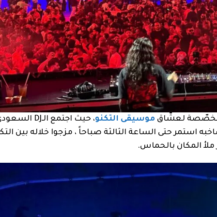
 مخصّصة لعشّاق
موسيقى التكنو
F إلى جانب Juicy M في عروض صاخبه استمر حتى الساعة الثالثة صباحاً ، مزجوا خلاله بين الت
ملأ المكان بالحماس.