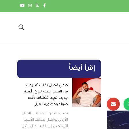
إقرأ أيضاً
طوني قطان يكتب "مبروك
من القلب" بلغة الفرح.. أغنية
جديدة تعيد اكتشاف دفء
صوته وحضوره العربي
بعد رحلة من النجاحات.. الفنان
الأردني يواصل صناعة الأغنية
التي تصل إلى القلب قبل الأذن