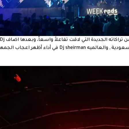
وافتتح في اليوم الاول Dj Blacky الأمسية بمجموعة من تراكاته الجديدة التي لاقت تفاعلاً واسعاً، وبعدها ا
Futureloop كما شهد في اليوم الثاني DJ cosmicat السعودية , والعالميه Dj sheirman في أداء أظهر اعجاب 