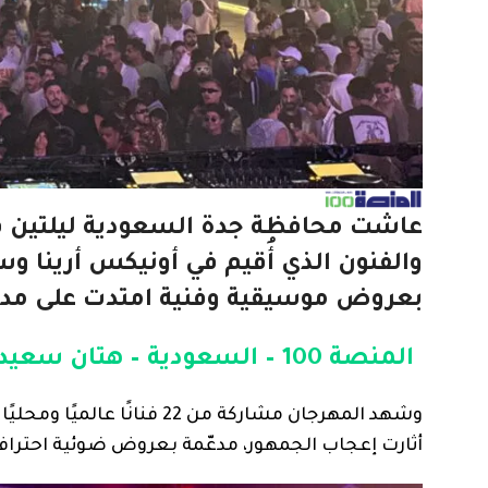
عاشت محافظة جدة السعودية ليلتين فن
والفنون الذي أُقيم في أونيكس أرينا 
بعروض موسيقية وفنية امتدت على مدار 
المنصة 100 – السعودية – هتان سعيد زمزمي
وشهد المهرجان مشاركة من 2
أثارت إعجاب الجمهور، مدعّمة بعروض ضوئية احترافي