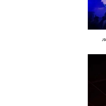
ضاف Dj
الجمهور