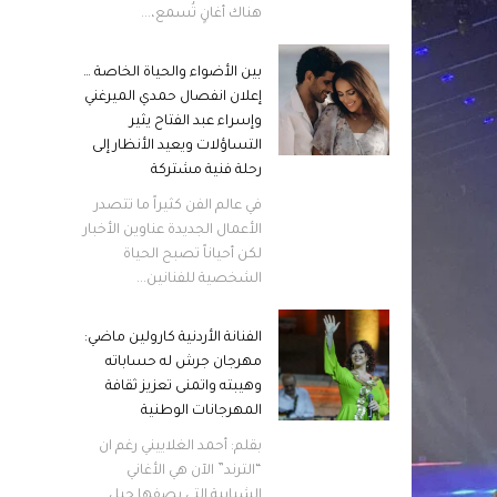
هناك أغانٍ تُسمع،...
بين الأضواء والحياة الخاصة …
إعلان انفصال حمدي الميرغني
وإسراء عبد الفتاح يثير
التساؤلات ويعيد الأنظار إلى
رحلة فنية مشتركة
في عالم الفن كثيراً ما تتصدر
الأعمال الجديدة عناوين الأخبار
لكن أحياناً تصبح الحياة
الشخصية للفنانين...
الفنانة الأردنية كارولين ماضي:
مهرجان جرش له حساباته
وهيبته واتمنى تعزيز ثقافة
المهرجانات الوطنية
بقلم: أحمد الغلاييني رغم ان
“الترند” الآن هي الأغاني
الشبابية التي يصفها جيل