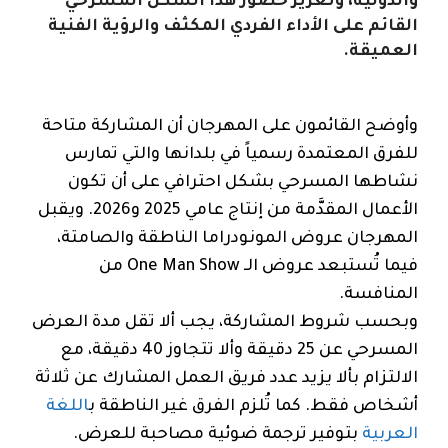
والدولية، وتعزيز حضور هذا الشكل المسرحي
القائم على الأداء الفردي المكثف والرؤية الفنية
العميقة.
وأوضح القائمون على المهرجان أن المشاركة متاحة
للفرق المعتمدة رسمياً في بلدانها والتي تمارس
نشاطها المسرحي بشكل احترافي على أن تكون
الأعمال المقدَّمة من إنتاج عامي 2025 و2026. ويقبل
المهرجان عروض المونودراما الناطقة والصامتة،
فيما تُستبعد عروض الـ One Man Show من
المنافسة.
وبحسب شروط المشاركة، يجب ألا تقل مدة العرض
المسرحي عن 25 دقيقة وألا تتجاوز 40 دقيقة، مع
الالتزام بألا يزيد عدد فريق العمل المشارك عن ثلاثة
أشخاص فقط. كما تُلزم الفرق غير الناطقة ب
اللغة
العربية
بتوفير ترجمة ضوئية مصاحبة للعرض.