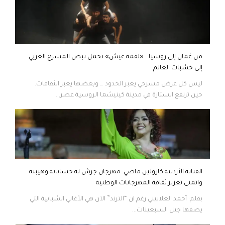
من عُمان إلى روسيا… «لقمة عيش» تحمل نبض المسرح العربي
إلى خشبات العالم
ليس كل عرض مسرحي يعبر الحدود … وبعضها يعبر الثقافات.
حين ترتفع الستارة في مدينة كينيشما الروسية عصر...
الفنانة الأردنية كارولين ماضي: مهرجان جرش له حساباته وهيبته
واتمنى تعزيز ثقافة المهرجانات الوطنية
بقلم: أحمد الغلاييني رغم ان “الترند” الآن هي الأغاني الشبابية التي
يصفها جيل السبعينات...