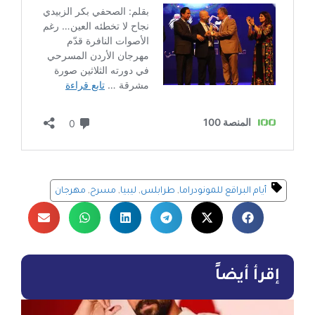
أيام البراقع للمونودراما
,
طرابلس
,
ليبيا
,
مسرح
,
مهرجان
إقرأ أيضاً