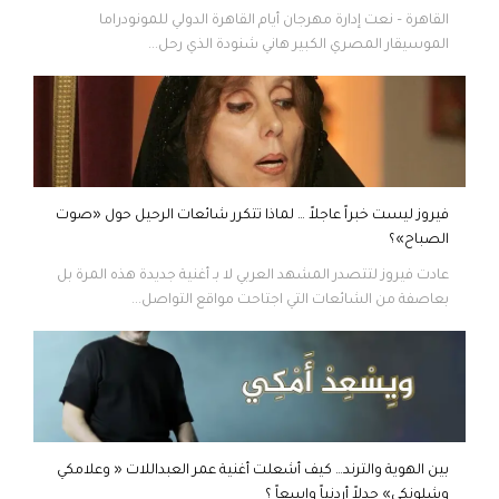
القاهرة – نعت إدارة مهرجان أيام القاهرة الدولي للمونودراما
الموسيقار المصري الكبير هاني شنودة الذي رحل...
فيروز ليست خبراً عاجلاً … لماذا تتكرر شائعات الرحيل حول «صوت
الصباح»؟
عادت فيروز لتتصدر المشهد العربي لا بـ أغنية جديدة هذه المرة بل
بعاصفة من الشائعات التي اجتاحت مواقع التواصل...
بين الهوية والترند… كيف أشعلت أغنية عمر العبداللات « وعلامكي
وشلونكي» جدلاً أردنياً واسعاً ؟