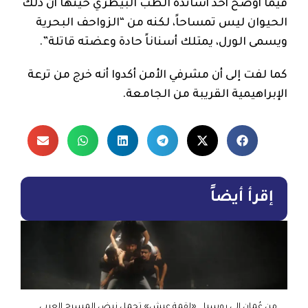
فيما أوضح أحد أساتذة الطب البيطري حينها أن ذلك
الحيوان ليس تمساحاً، لكنه من “الزواحف البحرية
ويسمى الورل، يمتلك أسناناً حادة وعضته قاتلة”.
كما لفت إلى أن مشرفي الأمن أكدوا أنه خرج من ترعة
الإبراهيمية القريبة من الجامعة.
إقرأ أيضاً
من عُمان إلى روسيا… «لقمة عيش» تحمل نبض المسرح العربي