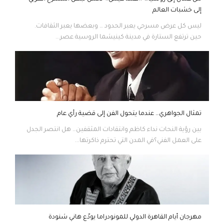
إلى خشبات العالم
ليس كل عرض مسرحي يعبر الحدود … وبعضها يعبر الثقافات.
حين ترتفع الستارة في مدينة كينيشما الروسية عصر...
تمثال الجواهري… عندما يتحول الفن إلى قضية رأي عام
بين رؤية النحات نداء كاظم وانتقادات المثقفين… هل انتصر الجدل
على العمل الفني؟في المدن التي تحترم ذاكرتها...
مهرجان أيام القاهرة الدولي للمونودراما يودّع هاني شنودة