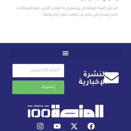
لم تكن أغنية «وعلامكي وشلونكي» للفنان الأردني عمر العبداللات
مجرد إصدار فني جديد بل تحولت خلال أيام قليلة...
النشرة
الإخبارية
إشترك