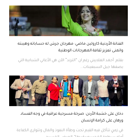
الفنانة الأردنية كارولين ماضي: مهرجان جرش له حساباته وهيبته
واتمنى تعزيز ثقافة المهرجانات الوطنية
بقلم: أحمد الغلاييني رغم ان “الترند” الآن هي الأغاني الشبابية التي
يصفها جيل السبعينات...
دخان على خشبة الأردن: صرخة مسرحية عراقية في وجه الفساد
ورهان على كرامة الإنسان
في زمنٍ تتآكل فيه القيم تحت وطأة النفوذ والمال وتتوارى الكفاءة