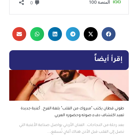
إقرأ أيضاً
طوني قطان يكتب "مبروك من القلب" بلغة الفرح.. أغنية جديدة
تعيد اكتشاف دفء صوته وحضوره العربي
بعد رحلة من النجاحات.. الفنان الأردني يواصل صناعة الأغنية التي
تصل إلى القلب قبل الأذن هناك أغانٍ تُسمع،...