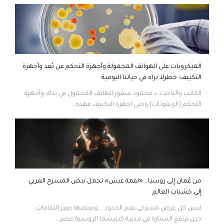
الميكروبات على الهواتف المحمولة وأجهزة التحكم عن بُعد وأجهزة
التكييف: خطرلا نراه في حياتنا اليومية
الكاتب والباحث: د.محمود سمور الهاتف المحمول في يدك وأجهزة
التحكم (الريموتات) وحتى اجهزة التكييف فهذه...
من عُمان إلى روسيا… «لقمة عيش» تحمل نبض المسرح العربي
إلى خشبات العالم
ليس كل عرض مسرحي يعبر الحدود … وبعضها يعبر الثقافات.
حين ترتفع الستارة في مدينة كينيشما الروسية عصر...