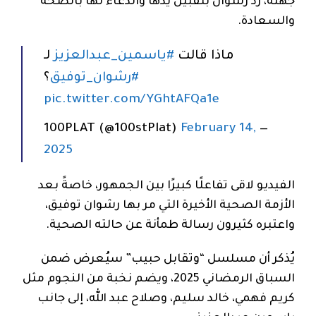
جهته، رد رشوان بتقبيل يدها والدعاء لها بالصحة
والسعادة.
ماذا قالت
#ياسمين_عبدالعزيز
لـ
#رشوان_توفيق
؟
pic.twitter.com/YGhtAFQa1e
February 14,
— 100PLAT (@100stPlat)
2025
الفيديو لاقى تفاعلًا كبيرًا بين الجمهور، خاصةً بعد
الأزمة الصحية الأخيرة التي مر بها رشوان توفيق،
واعتبره كثيرون رسالة طمأنة عن حالته الصحية.
يُذكر أن مسلسل “وتقابل حبيب” سيُعرض ضمن
السباق الرمضاني 2025، ويضم نخبة من النجوم مثل
كريم فهمي، خالد سليم، وصلاح عبد الله، إلى جانب