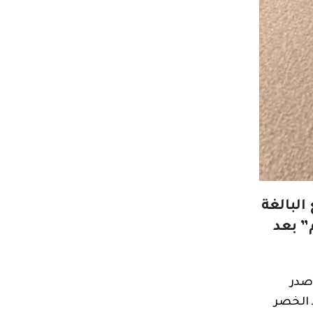
البالغة
اً على “إنستغرام” بعد
 صدر
 عند الخصر