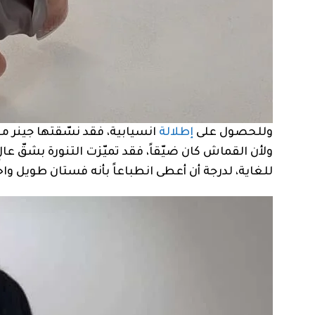
وللحصول على
إطلالة
انسيابية، فقد نسّقتها جينر م
ولأن القماش كان ضيّقاً، فقد تميّزت التنورة بشقّ 
للغاية، لدرجة أن أعطى انطباعاً بأنه فستان طويل واح