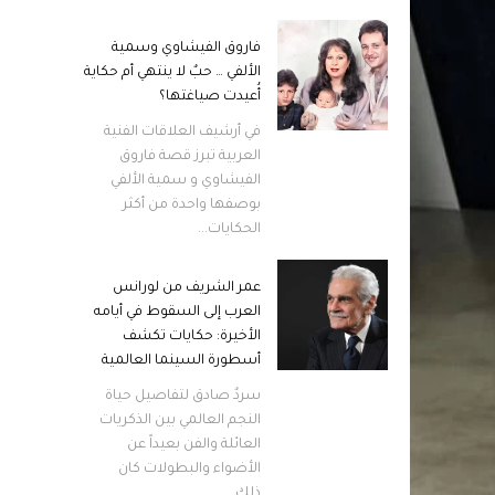
فاروق الفيشاوي وسمية
الألفي … حبٌ لا ينتهي أم حكاية
أُعيدت صياغتها؟
في أرشيف العلاقات الفنية
العربية تبرز قصة فاروق
الفيشاوي و سمية الألفي
بوصفها واحدة من أكثر
الحكايات...
عمر الشريف من لورانس
العرب إلى السقوط في أيامه
الأخيرة: حكايات تكشف
أسطورة السينما العالمية
سردٌ صادق لتفاصيل حياة
النجم العالمي بين الذكريات
العائلة والفن بعيداً عن
الأضواء والبطولات كان
ذلك...