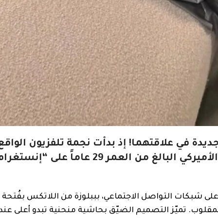
يدة في علاقتهما! إذ بدأت نجمة تلفزيون الواقع 
من العمر 27 عاماً، بمتابعة حبيبها الممثل الأميركي البالغ من العمر 29 عام
 على شبكات التواصل الاجتماعي، بببلوزة من اللاتكس بفُتحة
ة، مع خط عنق عميق على شكل الحرف W بالمقلوب. تميّز التصميم الضيّق بحاشية منحنية تبدو أعلى