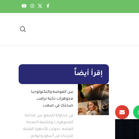
إقرأ أيضاً
بين الموضة والتكنولوجيا..
مجوهرات ذكية تراقب
صحتك في صمت
في محاولة للجمع بين فخامة
المجوهرات ومتابعة الصحة
العامة، تحولت الأجهزة القابلة
للارتداء من أساور وخواتم...