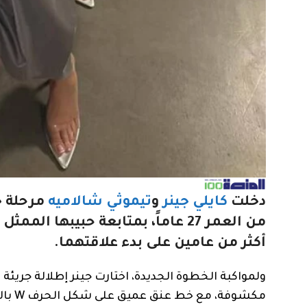
دخلت
كايلي جينر
و
تيموثي شالاميه
مرحلة جد
أكثر من عامين على بدء علاقتهما.
ولمواكبة الخطوة الجديدة، اختارت جينر إطلالة جريئة
مكشوف