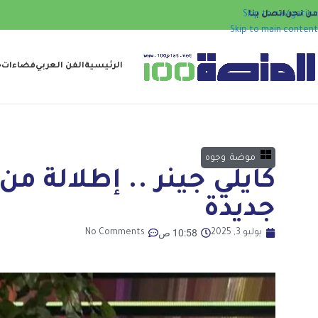
من نحن
اتصل بنا
Skip to navigation
Skip to main content
الرئيسية
الفن العربي
فضاءات
ح
موضة
,
وجوه
كايلي جينر .. إطلالة 
جديدة
10:58 ص
يوليو 3, 2025
No Comments