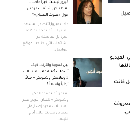
فيروز ليست خبراً عاجلاً …
لماذا تتكرر شائعات الرحيل
اصيل
حول «صوت الصباح»؟
عادت فيروز لتتصدر المشهد
العربي لا بـ أغنية جديدة هذه
المرة بل بعاصفة من
الشائعات التي اجتاحت مواقع
التواصل...
 الفيديو
لتها
بين الهوية والترند… كيف
أشعلت أغنية عمر العبداللات
« وعلامكي وشلونكي» جدلاً
ل كانت
أردنياً واسعاً ؟
لم تكن أغنية «وعلامكي
وشلونكي» للفنان الأردني عمر
معروفة
العبداللات مجرد إصدار فني
ي.
جديد بل تحولت خلال أيام
قليلة...