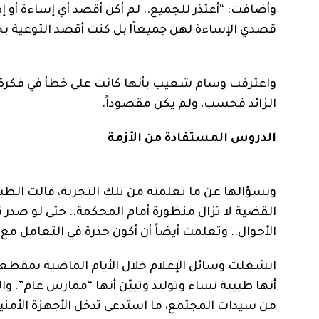
وأضافت: “أعتذر للجميع.. لم أكن أقصد أي إساءة أو 
قصدي الإساءة لهن جميعاً! بل كنت أقصد التوعية 
واعترفت وسام شعيب بأنها كانت على خطأ في فكرة “ال
الزائد فحسب، ولم يكن مقصوداً.
الدروس المستفادة من الأزمة
وبسؤالها عن ما تعلمته من تلك التجربة، قالت الطبيبة
القضية لا تزال منظورة أمام المحكمة.. حتى لو صدر قر
الأحوال.. وتعلمت أيضاً أن أكون حذرة في التعامل مع 
انشغلت وسائل الإعلام خلال الأيام الماضية بمقطعي
أنها طبيبة نساء وتوليد وتبيّن أنها “ممارس عام”، وا
من سيدات المجتمع، ما استدعى تدخل الأجهزة الأمني