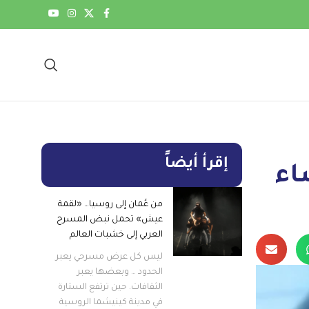
إقرأ أيضاً
اء
من عُمان إلى روسيا… «لقمة
عيش» تحمل نبض المسرح
العربي إلى خشبات العالم
ليس كل عرض مسرحي يعبر
الحدود … وبعضها يعبر
الثقافات. حين ترتفع الستارة
في مدينة كينيشما الروسية