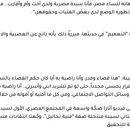
إهانه لنساء مصر، فأنا سيدة مصرية ولدي أخت وأم وأقارب.. 
بخطورة الوضع لدى بعض الفتيات وحقوقهن”.
تعميم” في حديثها، مبررةً ذلك بأنه ناتج عن العصبية والا
: “هذا قضاء وقدر، وأنا راضية به أيا كان حكم القضاء بالنسب
ار بحبسي مجدداً، حتى لو تم تشريد ابني وأسرتي.. أنا راضية 
وسائل التواصل الاجتماعي، ومن كل ما أكتبه أو أقوله من خلال
 فيديو أثارا ضجّة واسعة في المجتمع المصري، الأول لسيد
لثاني لسيدة منتحلة صفة “فنية تحاليل”، وجّهتا انتقادات مسي
ة للتحقيق