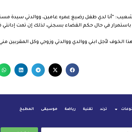
 شعيب: “أنا لدي طفل رضيع عمره عامين، ووالدتي سيدة مسن
باستمرار في حال حكم القضاء بسجني، لذلك إن تمت إدانتي 
الخوف لأجل ابني ووالدي ووالدتي وزوجي وكل المقربين مني.
وعات
ترند
تقنية
رياضة
موسيقى
المطبخ