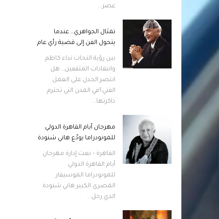
عصر...
تمثال الجواهري… عندما
يتحول الفن إلى قضية رأي عام
بين رؤية النحات نداء كاظم
وانتقادات المثقفين… هل
انتصر الجدل على العمل
الفني؟في المدن التي تحترم
ذاكرتها...
مهرجان أيام القاهرة الدولي
للمونودراما يودّع هاني شنودة
القاهرة – نعت إدارة مهرجان
أيام القاهرة الدولي
للمونودراما الموسيقار
المصري الكبير هاني شنودة
الذي رحل...