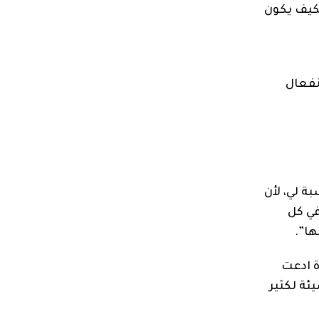
فكيف يكون
نفعال
ة لي، لأن
في كل
ها”.
ة ادعت
ئة لكثير