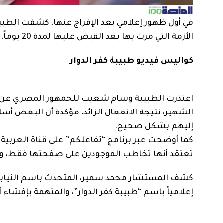
في أول ظهور إعلامي بعد الإفراج عنها، كشفت الطبيب
الأزمة التي مرت بها بعد القبض عليها لمدة 20 يوماً، عقب ظهورها في فيديو، تم وصفه بالمسيء لنساء مصر.
كواليس فيديو طبيبة كفر الدوار
اعتذرت الطبيبة وسام شعيب للجمهور المصري عن التص
الشهير، نتيجة الانفعال الزائد، مؤكدة أن البعض أس
إليهم بشكل صحيح.
كما أوضحت عبر برنامج “تفاعلكم” على قناة العربية، 
تعتقد أنها تخاطب الموجودين على صفحتها فقط، وال
كشف المستشار محمد سمير، المتحدث باسم النيابة ا
إعلامياً باسم “طبيبة كفر الدوار”، والمتهمة بإفشاء