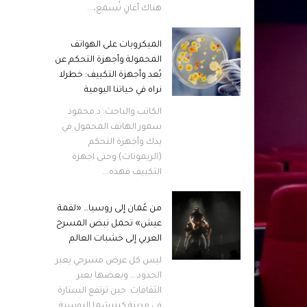
هناك أغانٍ تُسمع،...
الميكروبات على الهواتف
المحمولة وأجهزة التحكم عن
بُعد وأجهزة التكييف: خطرلا
نراه في حياتنا اليومية
الكاتب والباحث: د.محمود
سمور الهاتف المحمول في
يدك وأجهزة التحكم
(الريموتات) وحتى اجهزة
التكييف فهذه...
من عُمان إلى روسيا… «لقمة
عيش» تحمل نبض المسرح
العربي إلى خشبات العالم
ليس كل عرض مسرحي يعبر
الحدود … وبعضها يعبر
الثقافات. حين ترتفع الستارة
في مدينة كينيشما الروسية