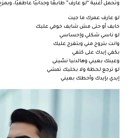
وتحمل أغنية “لو عارف” طابعًا وجدانيًا عاطفيًا، ويم
لو عارف عمرك ما جيت
خايف أو حتى مش شايف خوفي عليك
لو ناسي شكلي وإحساسي
وانت بتروح مني وبتفرج عليك
بكفي إيدك على كتفي
وعينك بعيني وهالدنيا نسّيني
لو ترجع لحظة ولا بخليك تمشي
إيدي بإيدك وأحطك بعيني