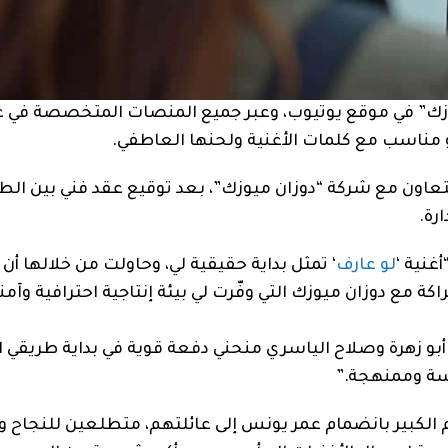
 ميوزك” في موقع يوتيوب، وعبر جميع المنصات المتخصصة في
 مناسب مع كلمات الأغنية ولحنها العاطفي.
تعاون مع شركة “دوزان ميوزك”، بعد توقيع عقد فني بين الط
رة.
غنية ‘
لو عارف
‘ تمثل بداية حقيقية لي، وحاولت من خلالها أن 
 مع دوزان ميوزك التي وفّرت لي بيئة إنتاجية احترافية وآم
و زهرة وصلاح الياسري منحني دفعة قوية في بداية طريقي ال
سة وممنهجة.”
 الكبير بانضمام عمر يونس إلى عائلتهم، متطلعين للنجاح و