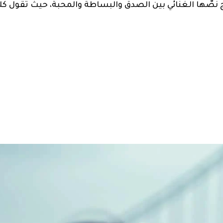
زج نصّها الغنائي بين الصدق والبساطة والمحبة، حيث تقول كل