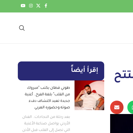
إقرأ أيضاً
تتح
طوني قطان يكتب "مبروك
من القلب" بلغة الفرح.. أغنية
جديدة تعيد اكتشاف دفء
صوته وحضوره العربي
بعد رحلة من النجاحات.. الفنان
الأردني يواصل صناعة الأغنية
التي تصل إلى القلب قبل الأذن