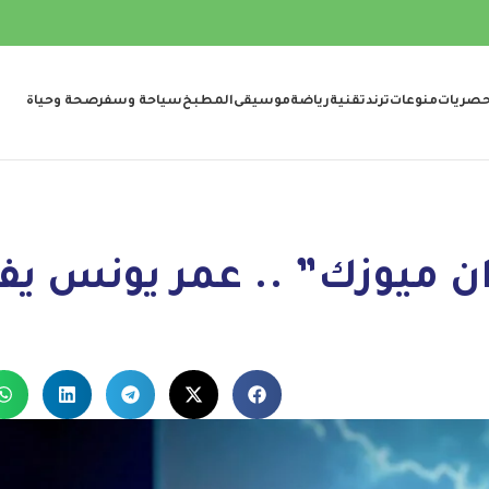
صريات
منوعات
ترند
تقنية
رياضة
موسيقى
المطبخ
سياحة وسفر
صحة وحياة
ن ميوزك” .. عمر يونس يف