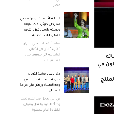
عصر...
الفنانة الأردنية كارولين ماضي:
مهرجان جرش له حساباته
وهيبته واتمنى تعزيز ثقافة
المهرجانات الوطنية
بقلم: أحمد الغلاييني رغم ان
“الترند” الآن هي الأغاني
الشبابية التي يصفها جيل
اته
السبعينات...
اون في
دخان على خشبة الأردن:
منتج
صرخة مسرحية عراقية في
وجه الفساد ورهان على كرامة
الإنسان
في زمنٍ تتآكل فيه القيم تحت
وطأة النفوذ والمال وتتوارى
الكفاءة أمام سطوة