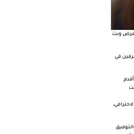
 عرض وبث
رفين في
أقدم
نت
احترافي،
التوفيق