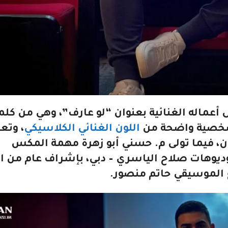
أعماله الغنائية بعنوان “لو عارف”، وهي من كلم
 شخصية واضحة من
اللون الغنائي الكلاسيكي
، وتع
ن، فيما تولى م. حسني أبو زهرة مهمة المكس
يوهات صلاح الياسري – دبي، بإشراف عام من ال
 الموسيقي حاتم منصور.