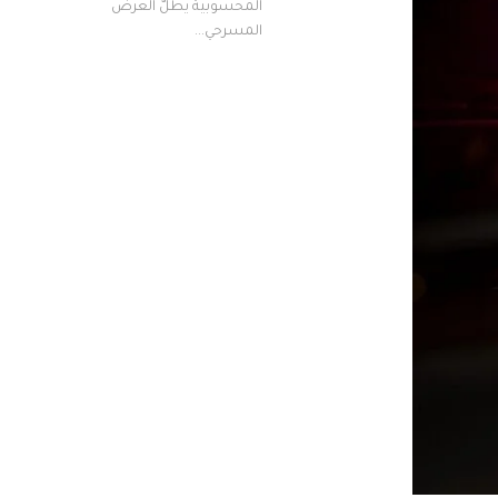
المحسوبية يطلّ العرض
المسرحي...