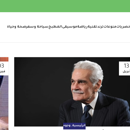
صريات
منوعات
ترند
تقنية
رياضة
موسيقى
المطبخ
سياحة وسفر
صحة وحياة
03
13
بريل
فبرا
الرئيسية
,
وجوه