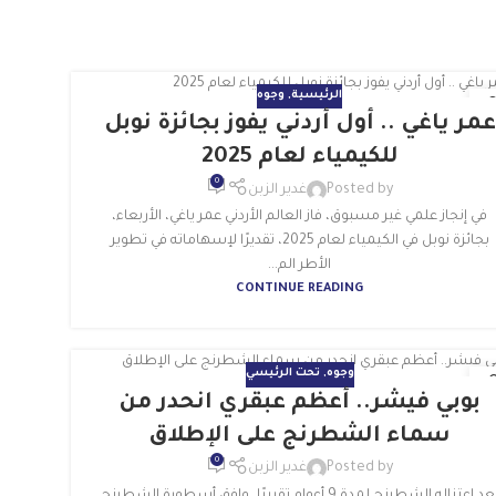
الرئيسية
,
وجوه
عمر ياغي .. أول أردني يفوز بجائزة نوبل
بر
للكيمياء لعام 2025
0
Posted by
غدير الزبن
في إنجاز علمي غير مسبوق، فاز العالم الأردني عمر ياغي، الأربعاء،
بجائزة نوبل في الكيمياء لعام 2025، تقديرًا لإسهاماته في تطوير
الأطر الم...
CONTINUE READING
وجوه
,
تحت الرئيسي
بوبي فيشر.. أعظم عبقري انحدر من
و
سماء الشطرنج على الإطلاق
0
Posted by
غدير الزبن