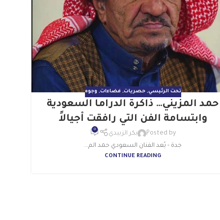
تحت الرئيسي
,
حصريات
,
فضاءات
,
وجوه
حمد المزيني… ذاكرة الدراما السعودية
وابتسامة الفن التي رافقت أجيالاً
0
Posted by
بكر الزبيدي
جدة - يُعد الفنان السعودي حمد الم...
CONTINUE READING