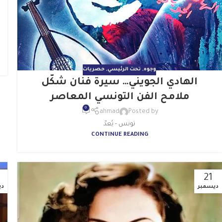
وجوه
,
تحت الرئيسي
,
حصريات
الهادي الجويني… سيرة فنان شكّل
ملامح الفن التونسي المعاصر
0
ahmad
Posted by
تونس - يُعدّ
CONTINUE READING
21
ديسمبر
دي