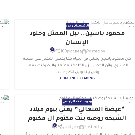
الرئيسية
,
وجوه
08
14
محمود ياسين.. نبل الممثل وخلود
كتوبر
أكتو
الإنسان
0
100plat.net
Posted by
كان محمود ياسين يمشي في الحياة كما يمشي الممثل على خشبة
المسرح، واثق الخطى، يزن الكلمة بنغمتها، والنظرة بصدقها،
وكأن بينه وبين الضوء ات...
CONTINUE READING
وجوه
,
تحت الرئيسي
03
15
“عيضة المنهالي” يغني بيوم ميلاد
وليو
يولي
الشيخة روضة بنت مكتوم آل مكتوم
0
Posted by
غدير الزبن