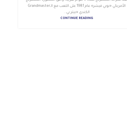
بعد اعتزاله الشطرنج لمدة 9 أعوام تقريبًا، وافق أسطورة الشطرنج
الأمريكي «بوبي فيشر» عام 1981 على اللعب مع الـGrandmaster
الكندي «بيتر بي...
CONTINUE READING