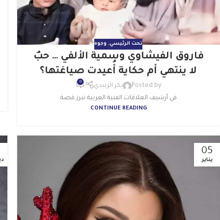
تحت الرئيسي
,
وجوه
فاروق الفيشاوي وسمية الألفي … حبٌ
لا ينتهي أم حكاية أُعيدت صياغتها؟
0
Posted by
بكر الزبيدي
في أرشيف العلاقات الفنية العربية تبرز قصة
CONTINUE READING
05
يناير
دي