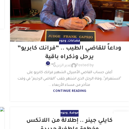
فضاءات
,
وجوه
وداعاً للقاضي الطيب .. “فرانك كابريو”
يرحل وذكراه باقية
0
Posted by
غدير الزبن
أعلن حساب القاضي الأميركي الشهير فرانك كابريو على
"انستغرام"، وفاة الرجل الذي اشتهر بلقب "القاضي الرحيم" في وقت
متأخر من مساء الأربعاء ...
CONTINUE READING
موضة
,
وجوه
03
كايلي جينر .. إطلالة من اللاتكس
يوليو
ي