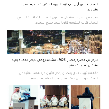
اسبانيا تسبق أوروبا بإجازة ”الدورة الشهرية“ خطوة صحية
بشروط
مدريد في خطوة لافتة على مستوى السياسات الاجتماعية في
اسبانيا أقرت الحكومة قانوناً جديداً يمنح النساء...
الأردن في حضرة رمضان 2026… مشهد روحاني نابض بالحياة يعيد
تشكيل دفء المجتمع
عمّانمع ثبوت هلال رمضان يدخل الأردن مرحلة استثنائية من
السكينة واليقين حيث تتغير وتيرة الحياة وتعلو قيم...