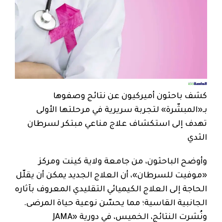
كشف باحثون أميركيون عن نتائج وصفوها
بـ«المبشّرة» لتجربة سريرية في مرحلتها الأولى
تهدف إلى استكشاف علاج مناعي مبتكر لسرطان
الثدي
وأوضح الباحثون، من جامعة ولاية كينت ومركز
«موفيت للسرطان»، أن العلاج الجديد يمكن أن يقلّل
الحاجة إلى العلاج الكيميائي التقليدي المعروف بآثاره
الجانبية القاسية؛ مما يحسّن نوعية حياة المرضى.
ونُشرت النتائج، الخميس، في دورية «JAMA