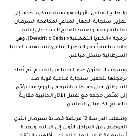
والعلاج المناعي للأورام هو تقنية مبتكرة تهدف إلى
تعزيز استجابة الجهاز المناعي لمكافحة السرطان
بفاعلية ودقة. ويعتمد العلاج الجديد على إعادة
برمجة «الخلايا التغصنية» (Dendritic Cells)، وهي
خلايا مناعية تُحفز الجهاز المناعي؛ لتستهدف الخلايا
السرطانية بشكل مباشر.
ويسحب الباحثون هذه الخلايا من الجسم، ثم تُعاد
برمجتها لتحفيز استجابة مناعية قوية ضد
السرطان، قبل حقنها مباشرة في الورم؛ مما يؤدّي
إلى تقلّص حجمه مع تقليل الآثار الجانبية مقارنةً
بالعلاج الكيميائي التقليدي.
وشملت الدراسة 12 مريضة مُصابة بسرطان الثدي
الموضعي من المراحل الأولى إلى الثالثة. وبعد 6
أسابيع فقط من العلاج المناعي، أظهرت النتائج