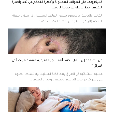
الميكروبات على الهواتف المحمولة وأجهزة التحكم عن بُعد وأجهزة
التكييف: خطرلا نراه في حياتنا اليومية
الكاتب والباحث: د.محمود سمور الهاتف المحمول في يدك وأجهزة
التحكم (الريموتات) وحتى اجهزة التكييف فهذه...
من الصعقة إلى الأمل… كيف أنقذت جراحة ترميم معقدة مريضاً في
العراق ؟
عملية استثنائية في العراق بمحافظة السليمانية تسلط الضوء
على قدرات جراحات الترميم الحديثة … وخبراء الهدف...