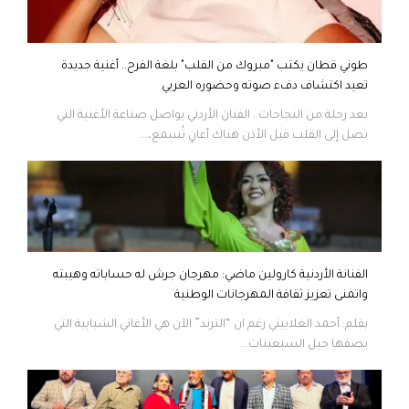
طوني قطان يكتب "مبروك من القلب" بلغة الفرح.. أغنية جديدة
تعيد اكتشاف دفء صوته وحضوره العربي
بعد رحلة من النجاحات.. الفنان الأردني يواصل صناعة الأغنية التي
تصل إلى القلب قبل الأذن هناك أغانٍ تُسمع،...
الفنانة الأردنية كارولين ماضي: مهرجان جرش له حساباته وهيبته
واتمنى تعزيز ثقافة المهرجانات الوطنية
بقلم: أحمد الغلاييني رغم ان “الترند” الآن هي الأغاني الشبابية التي
يصفها جيل السبعينات...