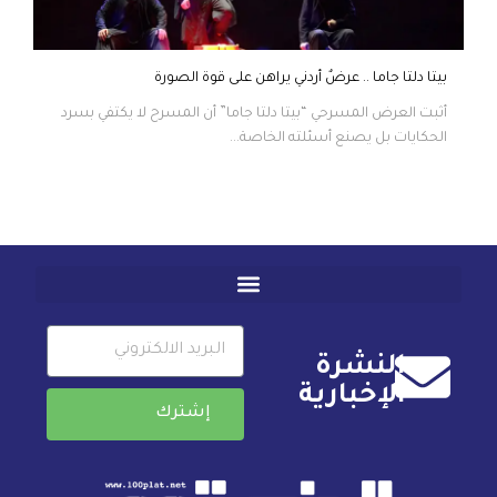
بيتا دلتا جاما .. عرضٌ أردني يراهن على قوة الصورة
أثبت العرض المسرحي “بيتا دلتا جاما” أن المسرح لا يكتفي بسرد
الحكايات بل يصنع أسئلته الخاصة...
النشرة
الإخبارية
إشترك