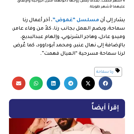
6 أشهر مضت، بعدما رفض زوجها دخولهما منزل الزوجية والإنفاق
عليهما لأشهر طويلة.
يشار إلى أن
مسلسل “غموض”
، آخر أعمال رنا
سماحة، ويضم العمل بجانب رنا، كلاً من وفاء عامر،
وميدو عادل، وهاجر الشرنوبي، وإلهام عبدالبديع،
بالإضافة إلى نهال عنبر، ومحمد أبوداوود، كما عُرض
لرنا سماحة مسرحية “العيال فهمت”.
رنا سماحة
إقرأ أيضاً