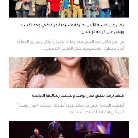
دخان على خشبة الأردن: صرخة مسرحية عراقية في وجه الفساد
ورهان على كرامة الإنسان
في زمنٍ تتآكل فيه القيم تحت وطأة النفوذ والمال وتتوارى الكفاءة
أمام سطوة المحسوبية يطلّ العرض المسرحي...
شهد برمدا تطلق صار الوقت وتكشف رسالتها الخاصة
أطلقت الفنانة السورية شهد برمدا أغنيتها الجديدة “صار الوقت”
التي تأتي امتداداً لأغنيتها السابقة...