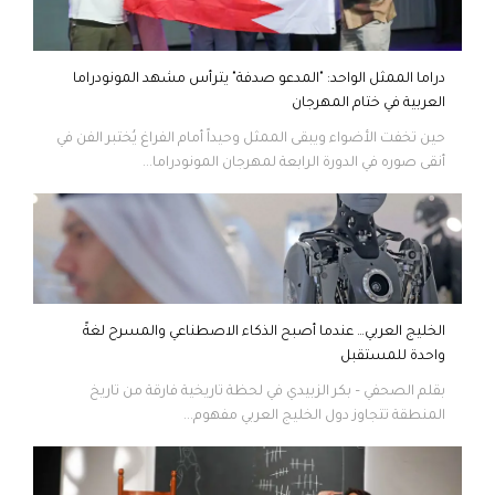
دراما الممثل الواحد: "المدعو صدفة" يترأس مشهد المونودراما
العربية في ختام المهرجان
حين تخفت الأضواء ويبقى الممثل وحيداً أمام الفراغ يُختبر الفن في
أنقى صوره في الدورة الرابعة لمهرجان المونودراما...
الخليج العربي… عندما أصبح الذكاء الاصطناعي والمسرح لغةً
واحدة للمستقبل
بقلم الصحفي – بكر الزبيدي في لحظة تاريخية فارقة من تاريخ
المنطقة تتجاوز دول الخليج العربي مفهوم...