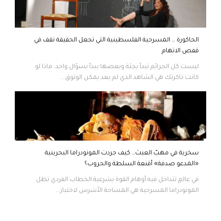
الحاكورة … المسرحية الفلسطينية التي تجعل الحقيقة تقف في
قفص الاتهام
ليست كل الجرائم تبدأ بجثة وبعضها يبدأ بسؤال واحد: ماذا لو
كانت ذاكرتك هي الشاهد الذي لم يعد يمكن الوثوق...
سخرية في مهبّ العبث… كيف جردت المونودراما البحرينية
«المدعو صدفة» أقنعة السلطة والحروب؟
في عالمٍ تتداخل فيه أوهام القوة بشرعية الخطاب الفردي تظل
المونودراما المسرحية هي المساحة الأشرس لاختبار...