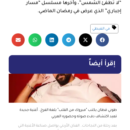
“لا تطفئ الشمس”، وآخرها مسلسل “مسار
إجباري” الذي عرض في رمضان الماضي.
مي الغيطي
إقرأ أيضاً
طوني قطان يكتب "مبروك من القلب" بلغة الفرح.. أغنية جديدة
تعيد اكتشاف دفء صوته وحضوره العربي
بعد رحلة من النجاحات.. الفنان الأردني يواصل صناعة الأغنية التي