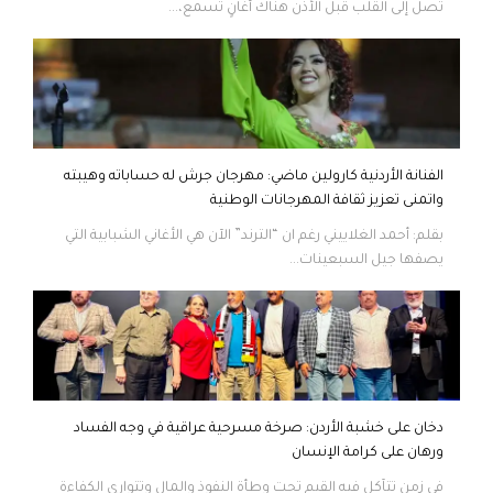
تصل إلى القلب قبل الأذن هناك أغانٍ تُسمع،...
الفنانة الأردنية كارولين ماضي: مهرجان جرش له حساباته وهيبته
واتمنى تعزيز ثقافة المهرجانات الوطنية
بقلم: أحمد الغلاييني رغم ان “الترند” الآن هي الأغاني الشبابية التي
يصفها جيل السبعينات...
دخان على خشبة الأردن: صرخة مسرحية عراقية في وجه الفساد
ورهان على كرامة الإنسان
في زمنٍ تتآكل فيه القيم تحت وطأة النفوذ والمال وتتوارى الكفاءة