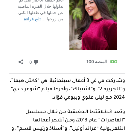
وشاركت مي في 3 أعمال سينمائية، هي “كابتن هيما”،
و”الجزيرة 2″، و”اشتباك”، وآخرها فيلم “شوغر دادي”
2024 مع ليلى علوي وبيومي فؤاد.
وتعد انطلاقتها الحقيقية من خلال مسلسل
“القاصرات” عام 2013، ومن أشهر أعمالها
التلفزيونية “غراند أوتيل”، و”أستاذ ورئيس قسم”، و