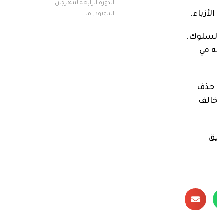
الدورة الرابعة لمهرجان
أزياء.
المونودراما...
وء السلوك.
ة في
كة حذف
خالف
يق