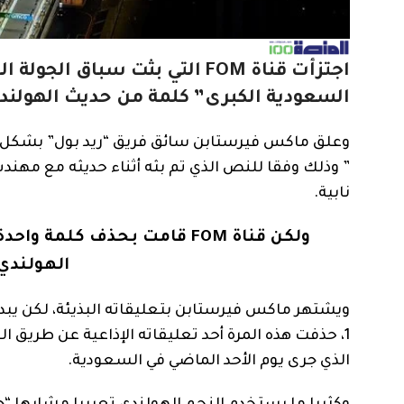
اجتزأت قناة FOM التي بثت سباق الجولة الخامسة من بطولة العالم لسيارات
السعودية الكبرى” كلمة من حديث الهولن
” وذلك وفقا للنص الذي تم بثه أثناء حديثه مع مهندس
نابية.
ولكن قناة FOM قامت بحذف كلمة و
الهولندي: ” حق
ويشتهر ماكس فيرستابن بتعليقاته البذيئة، لكن يبدو 
1، حذفت هذه المرة أحد تعليقاته الإذاعية عن طريق ا
الذي جرى يوم الأحد الماضي في السعودية.