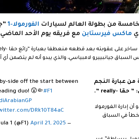
الفورمولا-1
“جا
دي
ماكس فيرستابن
مع فريقه يوم الأحد الماضي.
وعلق ماكس فيرستابن سائ
 السباق جيانبييرو لامبياسي، والذي يبدو أنه لم يتضمن أي أ
احدة من عبارة النجم
by-side off the start between
ا -really “.
#F1
eading duo! 😲🤏
diArabianGP
أن إدارة الفورمولا
twitter.com/DRk10T84aC
لخطأ في السباق
April 21, 2025
— Formula 1 (@F1)