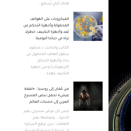
هناك أغانٍ تُسمع،...
الميكروبات على الهواتف
المحمولة وأجهزة التحكم عن
بُعد وأجهزة التكييف: خطرلا
نراه في حياتنا اليومية
الكاتب والباحث: د.محمود
سمور الهاتف المحمول في
يدك وأجهزة التحكم
(الريموتات) وحتى اجهزة
التكييف فهذه...
من عُمان إلى روسيا… «لقمة
عيش» تحمل نبض المسرح
العربي إلى خشبات العالم
ليس كل عرض مسرحي يعبر
الحدود … وبعضها يعبر
الثقافات. حين ترتفع الستارة
في مدينة كينيشما الروسية