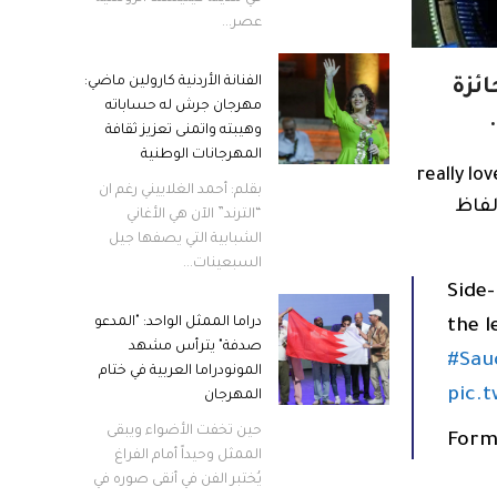
عصر...
الفنانة الأردنية كارولين ماضي:
ئزة
مهرجان جرش له حساباته
وهيبته واتمنى تعزيز ثقافة
المهرجانات الوطنية
ق فريق “ريد بول” بشكل ساخر على عقوبته بعد قطعه منعطفا بعبارة “رائع حقا -really lovely
بقلم: أحمد الغلاييني رغم ان
لفاظ
“الترند” الآن هي الأغاني
الشبابية التي يصفها جيل
السبعينات...
Side-
دراما الممثل الواحد: "المدعو
the l
صدفة" يترأس مشهد
#Sau
المونودراما العربية في ختام
pic.
المهرجان
حين تخفت الأضواء ويبقى
الممثل وحيداً أمام الفراغ
يُختبر الفن في أنقى صوره في