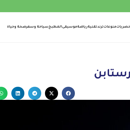
صريات
منوعات
ترند
تقنية
رياضة
موسيقى
المطبخ
سياحة وسفر
صحة وحياة
رستابن