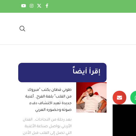
إقرأ أيضاً
طوني قطان يكتب "مبروك
من القلب" بلغة الفرح.. أغنية
جديدة تعيد اكتشاف دفء
صوته وحضوره العربي
بعد رحلة من النجاحات.. الفنان
الأردني يواصل صناعة الأغنية
التي تصل إلى القلب قبل الأذن