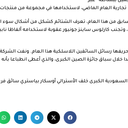
جميل ببساطة” عبر
تجارية العام الماضي، لاستخدامها في مجموعة من منتجات ال
للسيارات “FIA” لوائح في وقت سابق من هذا العام، تعرف الشتائم كشكل من أشكال س
، وتجنب كارلوس ساينز جونيور عقوبة لاستخدامه ألفاظا نابي
ادات بسبب مزاعم تحريفها رسائل السائقين اللاسلكية هذا العام. ونفت الشر
خلال سباق جائزة الصين الكبرى، والذي أعطى انطباعا بأنه 
ة السعودية الكبرى خلف الأسترالي أوسكار بياستري سائق فر