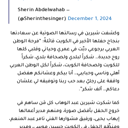
— Sherin Abdelwahab
(@Sherinthesinger)
December 1, 2024
وكشفت شيرين في رسالتها الصوتية عن سعادتها
بنجاح حفلها الأخير في الكويت قائلةً: “فرحة الوطن
العربي برجوعي دبّت في عمري وحياتي وقلبي كلها
روح جديدة… شكراً لبلدي ولصحافة بلدي، شكراً
للكويت ولصحافة الكويت، شكراً لكل الوطن العربي
أهلي وناسي وحبايبي… أنا بيكم وعشانكم هفضل
واقفة على رجليّ بعد حب ربنا وتوفيقه لي علشان
دعاكم… ألف شكر”.
كما شكرت شيرين عبد الوهاب كل مَن ساهم في
خروج الحفل بأفضل صورة، ومنهم مدير أعمالها
إيهاب يحيى، ورفيق مشوارها الفني تامر عبد المنعم،
ومنظّم الحفل في الكويت حسين موسى، ومدير