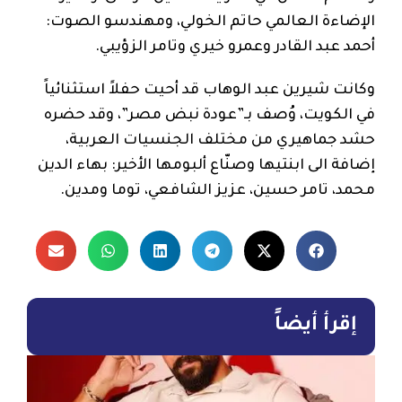
الإضاءة العالمي حاتم الخولي، ومهندسو الصوت:
أحمد عبد القادر وعمرو خيري وتامر الزؤيبي.
وكانت شيرين عبد الوهاب قد أحيت حفلاً استثنائياً
في الكويت، وُصف بـ”عودة نبض مصر”، وقد حضره
حشد جماهيري من مختلف الجنسيات العربية،
إضافة الى ابنتيها وصنّاع ألبومها الأخير: بهاء الدين
محمد، تامر حسين، عزيز الشافعي، توما ومدين.
إقرأ أيضاً