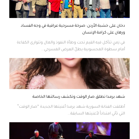
دخان على خشبة الأردن: صرخة مسرحية عراقية في وجه الفساد
ورهان على كرامة الإنسان
في زمنٍ تتآكل فيه القيم تحت وطأة النفوذ والمال وتتوارى الكفاءة
أمام سطوة المحسوبية يطلّ العرض المسرحي...
شهد برمدا تطلق صار الوقت وتكشف رسالتها الخاصة
أطلقت الفنانة السورية شهد برمدا أغنيتها الجديدة “صار الوقت”
التي تأتي امتداداً لأغنيتها السابقة...