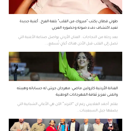
طوني قطان يكتب "مبروك من القلب" بلغة الفرح.. أغنية جديدة
تعيد اكتشاف دفء صوته وحضوره العربي
بعد رحلة من النجاحات.. الفنان الأردني يواصل صناعة الأغنية التي
تصل إلى القلب قبل الأذن هناك أغانٍ تُسمع،...
الفنانة الأردنية كارولين ماضي: مهرجان جرش له حساباته وهيبته
واتمنى تعزيز ثقافة المهرجانات الوطنية
بقلم: أحمد الغلاييني رغم ان “الترند” الآن هي الأغاني الشبابية التي
يصفها جيل السبعينات...