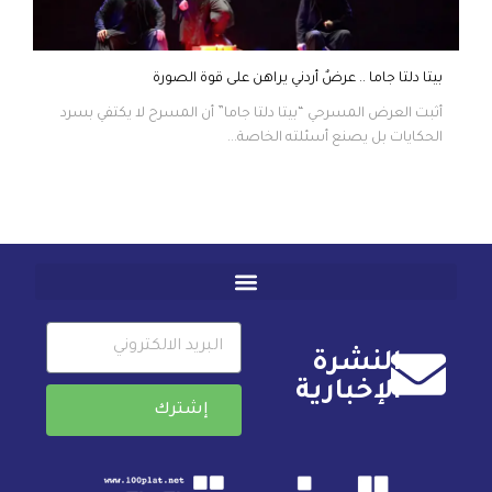
بيتا دلتا جاما .. عرضٌ أردني يراهن على قوة الصورة
أثبت العرض المسرحي “بيتا دلتا جاما” أن المسرح لا يكتفي بسرد
الحكايات بل يصنع أسئلته الخاصة...
النشرة
الإخبارية
إشترك