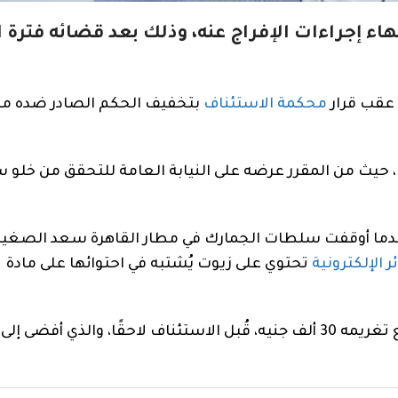
هاء إجراءات الإفراج عنه، وذلك بعد قضائه فترة ا
عقب قرار
محكمة الاستئناف
بتخفيف الحكم الصادر ضده من
ا، حيث من المقرر عرضه على النيابة العامة للتحقق من خلو
دما أوقفت سلطات الجمارك في مطار القاهرة سعد الصغير 
 الإلكترونية
تحتوي على زيوت يُشتبه في احتوائها على مادة
في حين صدر الحكم الابتدائي بسجنه ثلاث سنوات مع تغريمه 30 ألف جنيه، قُبل الاستئناف لاحقًا، والذي