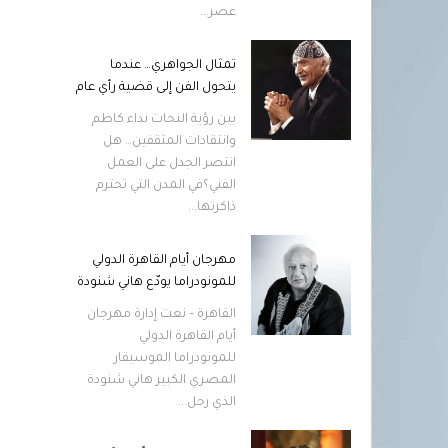
عصر...
تمثال الجواهري… عندما
يتحول الفن إلى قضية رأي عام
بين رؤية النحات نداء كاظم
وانتقادات المثقفين… هل
انتصر الجدل على العمل
الفني؟في المدن التي تحترم
ذاكرتها...
مهرجان أيام القاهرة الدولي
للمونودراما يودّع هاني شنودة
القاهرة – نعت إدارة مهرجان
أيام القاهرة الدولي
للمونودراما الموسيقار
المصري الكبير هاني شنودة
الذي رحل...