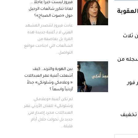
فيروز ليست خبراً عاجلاً …
لماذا تتكرر شائعات الرحيل
لعقوبة
حول «صوت الصباح»؟
عادت فيروز لتتصدر المشهد
العربي لا بـ أغنية جديدة هذه
 ثلاث
المرة بل بعاصفة من
الشائعات التي اجتاحت مواقع
التواصل...
 سجله من
بين الهوية والترند… كيف
أشعلت أغنية عمر العبداللات
فور
« وعلامكي وشلونكي» جدلاً
أردنياً واسعاً ؟
لم تكن أغنية «وعلامكي
وشلونكي» للفنان الأردني عمر
العبداللات مجرد إصدار فني
 أفضى إلى تخفيف
جديد بل تحولت خلال أيام
قليلة...