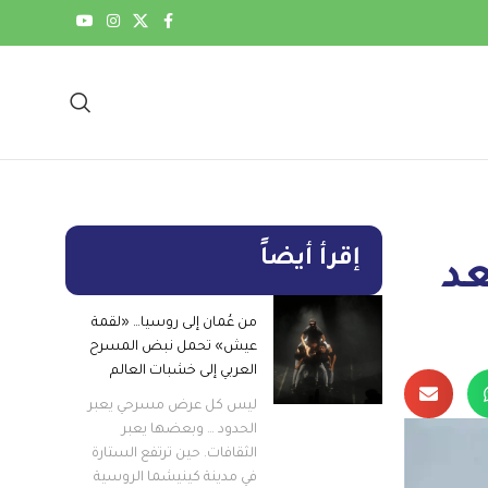
إقرأ أيضاً
عد
من عُمان إلى روسيا… «لقمة
عيش» تحمل نبض المسرح
العربي إلى خشبات العالم
ليس كل عرض مسرحي يعبر
الحدود … وبعضها يعبر
الثقافات. حين ترتفع الستارة
في مدينة كينيشما الروسية