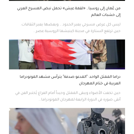
من عُمان إلى روسيا… «لقمة عيش» تحمل نبض المسرح العربي
إلى خشبات العالم
ليس كل عرض مسرحي يعبر الحدود … وبعضها يعبر الثقافات.
حين ترتفع الستارة في مدينة كينيشما الروسية عصر...
دراما الممثل الواحد: "المدعو صدفة" يترأس مشهد المونودراما
العربية في ختام المهرجان
حين تخفت الأضواء ويبقى الممثل وحيداً أمام الفراغ يُختبر الفن في
أنقى صوره في الدورة الرابعة لمهرجان المونودراما...