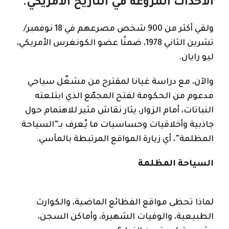
الأحداث المروعة في التاريخ الأمريكي.
ولقي أكثر من 900 شخص مصرعهم في 18 نوفمبر/
تشرين الثاني 1978، ضمنًا عضو الكونغرس الأمريكي،
ليو رايان.
والآن، مع دراسة غيانا لمقترح من مشغّل سياحي
مدعوم من الحكومة لفتح المجمّع الذي ابتلعته
النباتات، أمام الزوار، يثار نقاش مثير للاهتمام حول
جاذبية وأخلاقيات وحساسيات ما يُعرف بـ”السياحة
المظلمة”، أي زيارة المواقع المرتبطة بالمآسي.
السياحة المظلمة
لماذا تحظى مواقع الفظائع الماضية، والكوارث
الطبيعية، والوفيات الشهيرة، وأماكن السجن،