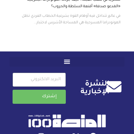
«المدعو صدفة» أقنعة السلطة والحروب؟
في عالمٍ تتداخل فيه أوهام القوة بشرعية الخطاب الفردي تظل
المونودراما المسرحية هي المساحة الأشرس لاختبار...
النشرة
الإخبارية
إشترك