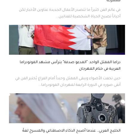
مشتركة
في عالم الفن كثيراً ما تتصدر الأعمال الجديدة عناوين الأخبار لكن
أحياناً تصبح الحياة الشخصية للفنانين...
دراما الممثل الواحد: "المدعو صدفة" يترأس مشهد المونودراما
العربية في ختام المهرجان
حين تخفت الأضواء ويبقى الممثل وحيداً أمام الفراغ يُختبر الفن في
أنقى صوره في الدورة الرابعة لمهرجان المونودراما...
الخليج العربي… عندما أصبح الذكاء الاصطناعي والمسرح لغةً