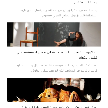
واحدة للمستقبل
بقلم الصحفي – بكر الزبيدي في لحظة تاريخية فارقة من تاريخ
المنطقة تتجاوز دول الخليج العربي مفهوم...
الحاكورة … المسرحية الفلسطينية التي تجعل الحقيقة تقف في
قفص الاتهام
ليست كل الجرائم تبدأ بجثة وبعضها يبدأ بسؤال واحد: ماذا لو
كانت ذاكرتك هي الشاهد الذي لم يعد يمكن الوثوق...
سخرية في مهبّ العبث… كيف جردت المونودراما البحرينية