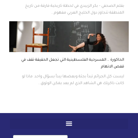
بقلم الصحفي – بكر الزبيدي في لحظة تاريخية فارقة من تاريخ
المنطقة تتجاوز دول الخليج العربي مفهوم...
الحاكورة … المسرحية الفلسطينية التي تجعل الحقيقة تقف في
قفص الاتهام
ليست كل الجرائم تبدأ بجثة وبعضها يبدأ بسؤال واحد: ماذا لو
كانت ذاكرتك هي الشاهد الذي لم يعد يمكن الوثوق...