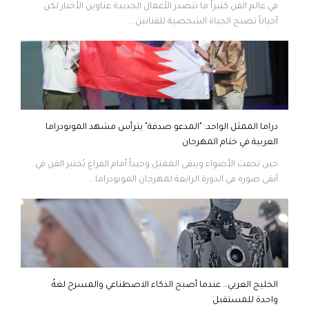
في عالم الفن كثيراً ما تتصدر الأعمال الجديدة عناوين الأخبار لكن
أحياناً تصبح الحياة الشخصية للفنانين...
دراما الممثل الواحد: "المدعو صدفة" يترأس مشهد المونودراما
العربية في ختام المهرجان
حين تخفت الأضواء ويبقى الممثل وحيداً أمام الفراغ يُختبر الفن في
أنقى صوره في الدورة الرابعة لمهرجان المونودراما...
الخليج العربي… عندما أصبح الذكاء الاصطناعي والمسرح لغةً
واحدة للمستقبل