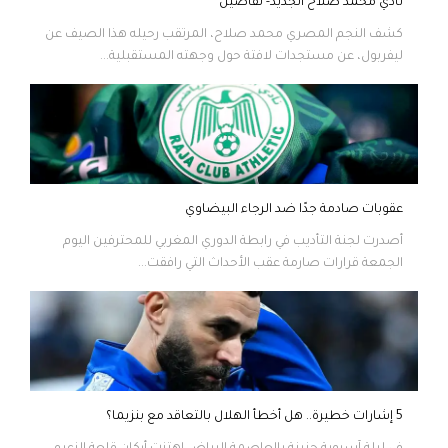
نادي محمد صلاح الجديد- تفاصيل
كشف النجم المصري محمد صلاح، المرتقب رحيله هذا الصيف عن
ليفربول، عن مستجدات لافتة حول وجهته المستقبلية...
عقوبات صادمة جدًا ضد الرجاء البيضاوي
أصدرت لجنة التأديب في رابطة الدوري المغربي للمحترفين اليوم
الجمعة قرارات صارمة عقب الأحداث التي رافقت...
5 إشارات خطيرة.. هل أخطأ الهلال بالتعاقد مع بنزيما؟