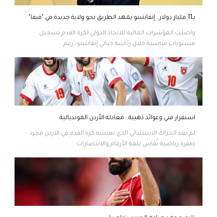
بـ11 مليار دولار.. إنفانتينو يمهد الطريق نحو ولاية جديدة في "فيفا"
واصلت المؤشرات المالية للاتحاد الدولي لكرة القدم تسجيل
مستويات قياسية خلال رئاسة جياني إنفانتينو، رغم...
استقرار فني وعوائد ذهبية.. معادلة الأردن المونديالية
لم يعد الحراك الاستثنائي الذي تعيشه كرة القدم في الاردن مجرد
طفرة رياضية تُقاس بلغة الأرقام والانتصارات...