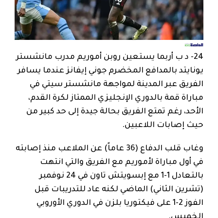
24- د ب أربما يستعين روبن أموريم مدرب مانشستر
يونايتد بالمدافع المخضرم جوني إيفانز عندما يسافر
الفريق عبر المدينة لمواجهة مانشستر سيتي في
مباراة قمة بالدوري الإنجليزي الممتاز لكرة القدم،
الأحد، رغم تمتع الفريق بحالة جيدة إلى حد كبير من
حيث إصابات اللاعبين.
وغاب قلب الدفاع (36 عاماً) عن الملاعب منذ إصابته
في أول مباراة لأموريم مع الفريق والتي انتهت
بالتعادل 1-1 مع إبسويتش تاون في 24 نوفمبر
(تشرين الثاني) الماضي لكنه عاد للتدريبات قبل
الفوز 2-1 على فيكتوريا بلزن في الدوري الأوروبي
الخميس.