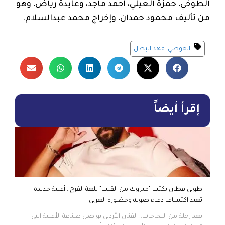
الطوخي، حمزة العيلي، أحمد ماجد، وعايدة رياض، وهو
من تأليف محمود حمدان، وإخراج محمد عبدالسلام.
العوضي
,
فهد البطل
إقرأ أيضاً
طوني قطان يكتب "مبروك من القلب" بلغة الفرح.. أغنية جديدة
تعيد اكتشاف دفء صوته وحضوره العربي
بعد رحلة من النجاحات.. الفنان الأردني يواصل صناعة الأغنية التي