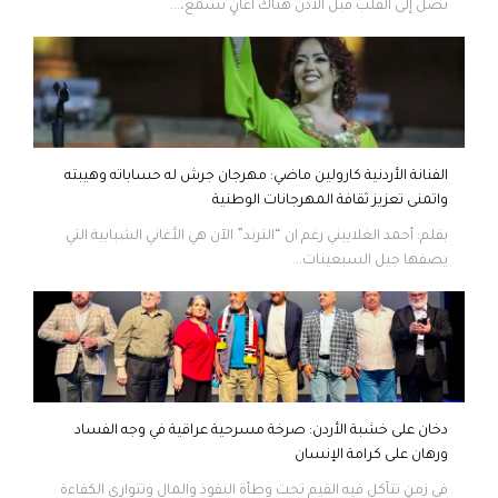
تصل إلى القلب قبل الأذن هناك أغانٍ تُسمع،...
الفنانة الأردنية كارولين ماضي: مهرجان جرش له حساباته وهيبته
واتمنى تعزيز ثقافة المهرجانات الوطنية
بقلم: أحمد الغلاييني رغم ان “الترند” الآن هي الأغاني الشبابية التي
يصفها جيل السبعينات...
دخان على خشبة الأردن: صرخة مسرحية عراقية في وجه الفساد
ورهان على كرامة الإنسان
في زمنٍ تتآكل فيه القيم تحت وطأة النفوذ والمال وتتوارى الكفاءة