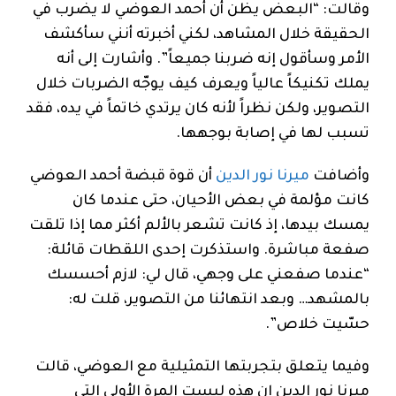
وقالت: “البعض يظن أن أحمد العوضي لا يضرب في
الحقيقة خلال المشاهد، لكني أخبرته أنني سأكشف
الأمر وسأقول إنه ضربنا جميعاً”. وأشارت إلى أنه
يملك تكنيكاً عالياً ويعرف كيف يوجّه الضربات خلال
التصوير، ولكن نظراً لأنه كان يرتدي خاتماً في يده، فقد
تسبب لها في إصابة بوجهها.
وأضافت
ميرنا نور الدين
أن قوة قبضة أحمد العوضي
كانت مؤلمة في بعض الأحيان، حتى عندما كان
يمسك بيدها، إذ كانت تشعر بالألم أكثر مما إذا تلقت
صفعة مباشرة. واستذكرت إحدى اللقطات قائلة:
“عندما صفعني على وجهي، قال لي: لازم أحسسك
بالمشهد… وبعد انتهائنا من التصوير، قلت له:
حسّيت خلاص”.
وفيما يتعلق بتجربتها التمثيلية مع العوضي، قالت
ميرنا نور الدين إن هذه ليست المرة الأولى التي