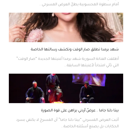
أمام سطوة المحسوبية يطلّ العرض المسرحي...
شهد برمدا تطلق صار الوقت وتكشف رسالتها الخاصة
أطلقت الفنانة السورية شهد برمدا أغنيتها الجديدة “صار الوقت”
التي تأتي امتداداً لأغنيتها السابقة...
بيتا دلتا جاما .. عرضٌ أردني يراهن على قوة الصورة
أثبت العرض المسرحي “بيتا دلتا جاما” أن المسرح لا يكتفي بسرد
الحكايات بل يصنع أسئلته الخاصة...