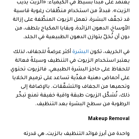
يعتمد على مبدأ بسيط في الكيمياء: «الزيت يذيب
الزيت». فبدلاً من استخدام منظّفات رغوية قاسية
قد تجفّف البشرة، تعمل الزيوت المنظّفة على إزالة
الأوساخ، الدهون الزائدة، وبقايا المكياج بلطف، من
دون أن تُخلّ بتوازن الدهون الطبيعية في الجلد.
في الخريف، تكون
البشرة
أكثر عرضةً للجفاف، لذلك
يعتبر استخدام الزيوت في التنظيف وسيلةً فعالة
للحفاظ على حاجز البشرة الطبيعي. فالزيوت تحتوي
على أحماض دهنية مغذّية تساعد على ترميم الخلايا
وتحميها من الجفاف والتشقّقات. بالإضافة إلى
ذلك، تُشكّل الزيوت طبقة واقية خفيفة تمنع تبخّر
الرطوبة من سطح البشرة بعد التنظيف.
Makeup Removal
واحدة من أبرز فوائد التنظيف بالزيت، هي قدرته