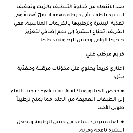
بعد الانتهاء من خطوة التنظيف بالزيت وتجفيف
البشرة بلطف، تأتي مرحلة مهمة لا تقلّ أهميةً وهي
تغذية البشرة وترطيبها بالكريمات المناسبة. ففي
الخريف، تحتاج البشرة إلى دعم إضافي لتعزيز
حاجزها الواقي وحبس الرطوبة بداخلها.
كريم مرطّب غني
اختاري كريماً يحتوي على مكوّنات مرطّبة ومغذّية
مثل:
● حمض الهيالورونيكHyaluronic Acid : يجذب الماء
إلى الطبقات العميقة من الجلد، مما يمنح ترطيباً
طويل الأمد.
● الغليسيرين: يساعد في حبس الرطوبة ويجعل
البشرة ناعمة ومرنة.