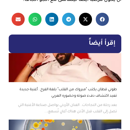
أن يكون مرطّباً أيضاً ليتماشى مع الجو الجاف.
إقرأ أيضاً
طوني قطان يكتب "مبروك من القلب" بلغة الفرح.. أغنية جديدة
تعيد اكتشاف دفء صوته وحضوره العربي
بعد رحلة من النجاحات.. الفنان الأردني يواصل صناعة الأغنية التي
تصل إلى القلب قبل الأذن هناك أغانٍ تُسمع،...