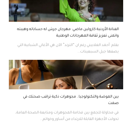
الفنانة الأردنية كارولين ماضي: مهرجان جرش له حساباته وهيبته
واتمنى تعزيز ثقافة المهرجانات الوطنية
بقلم: أحمد الغلاييني رغم ان “الترند” الآن هي الأغاني الشبابية التي
يصفها جيل السبعينات...
بين الموضة والتكنولوجيا.. مجوهرات ذكية تراقب صحتك في
صمت
في محاولة للجمع بين فخامة المجوهرات ومتابعة الصحة العامة،
تحولت الأجهزة القابلة للارتداء من أساور وخواتم...