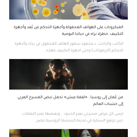
الميكروبات على الهواتف المحمولة وأجهزة التحكم عن بُعد وأجهزة
التكييف: خطرلا نراه في حياتنا اليومية
الكاتب والباحث: د.محمود سمور الهاتف المحمول في يدك وأجهزة
التحكم (الريموتات) وحتى اجهزة التكييف فهذه...
من عُمان إلى روسيا… «لقمة عيش» تحمل نبض المسرح العربي
إلى خشبات العالم
ليس كل عرض مسرحي يعبر الحدود … وبعضها يعبر الثقافات.
حين ترتفع الستارة في مدينة كينيشما الروسية عصر...