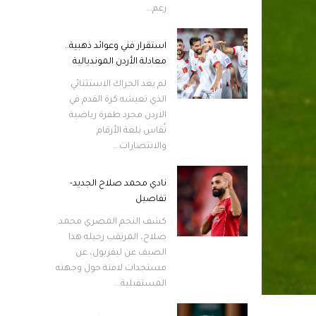
رغم...
استقرار فني وعوائد ذهبية..
معادلة الأردن المونديالية
لم يعد الحراك الاستثنائي
الذي تعيشه كرة القدم في
الاردن مجرد طفرة رياضية
تُقاس بلغة الأرقام
والانتصارات...
نادي محمد صلاح الجديد-
تفاصيل
كشف النجم المصري محمد
صلاح، المرتقب رحيله هذا
الصيف عن ليفربول، عن
مستجدات لافتة حول وجهته
المستقبلية...