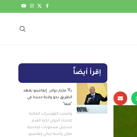
إقرأ أيضاً
بـ11 مليار دولار.. إنفانتينو يمهد
الطريق نحو ولاية جديدة في
"فيفا"
واصلت المؤشرات المالية
للاتحاد الدولي لكرة القدم
تسجيل مستويات قياسية
خلال رئاسة جياني إنفانتينو،