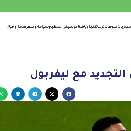
صريات
منوعات
ترند
تقنية
رياضة
موسيقى
المطبخ
سياحة وسفر
صحة وحياة
لتجديد مع ليفربول