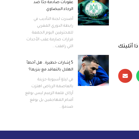
عقوبات صادمة جدًا ضد
الرجاء البيضاوي
أصدرت لجنة التأديب في
رابطة الدوري المغربي
للمحترفين اليوم الجمعة
قرارات صارمة عقب الأحداث
ن) من عام 2025. ووفقاً لصحيفة ذا أثليتك
التي رافقت...
5 إشارات خطيرة.. هل أخطأ
الهلال بالتعاقد مع بنزيما؟
في ليلةٍ آسيوية حزينة
بالعاصمة الرياض اهتزت
أركان قلعة الزعيم ليس بوقع
أقدام المهاجمين بل بوقع
صدمةٍ...