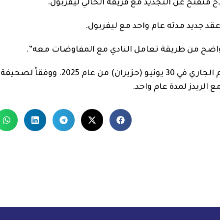
 منفتح عن التجديد مع فريقه الحالي ليفربول.
د جديد مدته عام واحد مع ليفربول.
اضح من طريقة تعامل النادي مع المفاوضات معه”.
وينتهي عقد محمد صلاح مع ليفربول، بنهاية الموسم الجاري في 30 يونيو (حزيرا
 الريدز لمدة عام واحد.