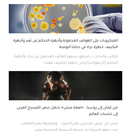
الميكروبات على الهواتف المحمولة وأجهزة التحكم عن بُعد وأجهزة
التكييف: خطرلا نراه في حياتنا اليومية
الكاتب والباحث: د.محمود سمور الهاتف المحمول في يدك وأجهزة
التحكم (الريموتات) وحتى اجهزة التكييف فهذه...
من عُمان إلى روسيا… «لقمة عيش» تحمل نبض المسرح العربي
إلى خشبات العالم
ليس كل عرض مسرحي يعبر الحدود … وبعضها يعبر الثقافات.
حين ترتفع الستارة في مدينة كينيشما الروسية عصر...