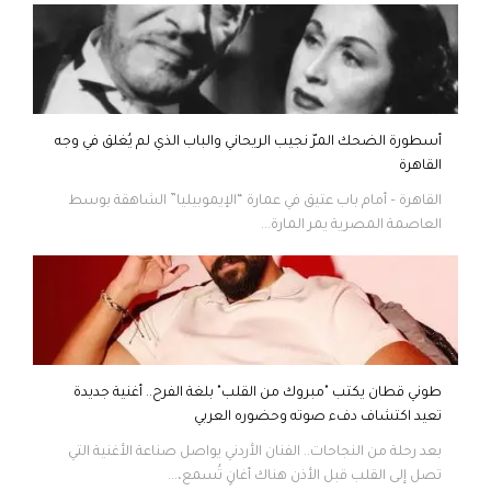
أسطورة الضحك المرّ نجيب الريحاني والباب الذي لم يُغلق في وجه
القاهرة
القاهرة – أمام باب عتيق في عمارة “الإيموبيليا” الشاهقة بوسط
العاصمة المصرية يمر المارة...
طوني قطان يكتب "مبروك من القلب" بلغة الفرح.. أغنية جديدة
تعيد اكتشاف دفء صوته وحضوره العربي
بعد رحلة من النجاحات.. الفنان الأردني يواصل صناعة الأغنية التي
تصل إلى القلب قبل الأذن هناك أغانٍ تُسمع،...