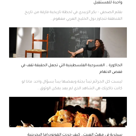
واحدة للمستقبل
بقلم الصحفي – بكر الزبيدي في لحظة تاريخية فارقة من تاريخ
المنطقة تتجاوز دول الخليج العربي مفهوم...
الحاكورة … المسرحية الفلسطينية التي تجعل الحقيقة تقف في
قفص الاتهام
ليست كل الجرائم تبدأ بجثة وبعضها يبدأ بسؤال واحد: ماذا لو
كانت ذاكرتك هي الشاهد الذي لم يعد يمكن الوثوق...
سخرية في مهبّ العبث… كيف جردت المونودراما البحرينية