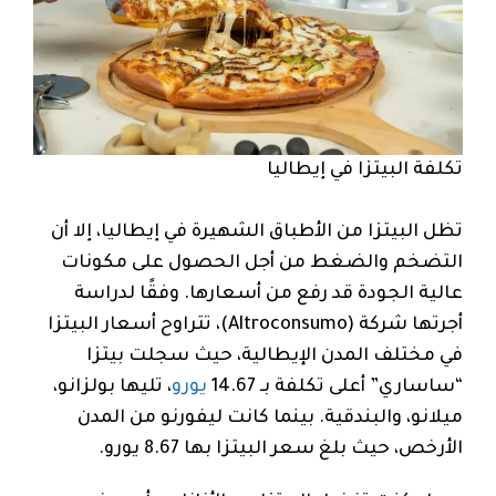
تكلفة البيتزا في إيطاليا
تظل البيتزا من الأطباق الشهيرة في إيطاليا، إلا أن
التضخم والضغط من أجل الحصول على مكونات
عالية الجودة قد رفع من أسعارها. وفقًا لدراسة
أجرتها شركة (Altroconsumo)، تتراوح أسعار البيتزا
في مختلف المدن الإيطالية، حيث سجلت بيتزا
“ساساري” أعلى تكلفة بـ 14.67
يورو
، تليها بولزانو،
ميلانو، والبندقية. بينما كانت ليفورنو من المدن
الأرخص، حيث بلغ سعر البيتزا بها 8.67 يورو.