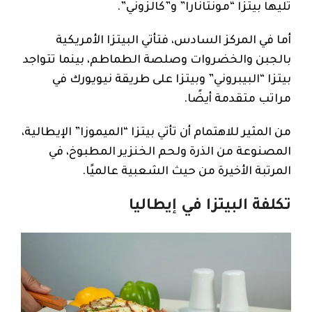
تليها بيتزا “مونتانارا” و”كالزوني”.
أما في المركز السادس، فتأتي البيتزا الأمريكية
بالجبن والخضروات وصلصة الطماطم، بينما تتواجد
بيتزا “البيبروني” وبيتزا على طريقة نيويورك في
مراتب متقدمة أيضًا.
من المثير للاهتمام أن تأتي بيتزا “الميموزا” الإيطالية،
المصنوعة من الذرة ولحم الخنزير المطبوخ، في
المرتبة الأخيرة من حيث الشعبية عالميًا.
تكلفة البيتزا في إيطاليا