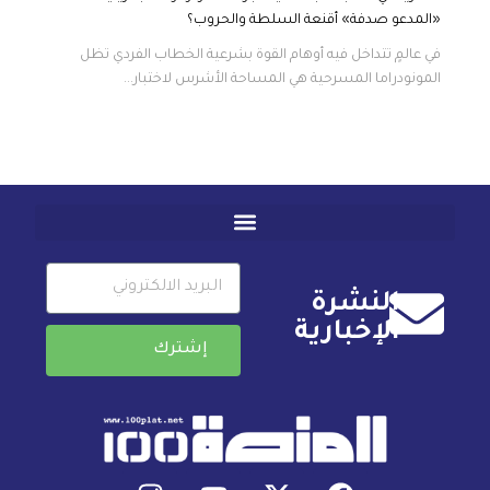
«المدعو صدفة» أقنعة السلطة والحروب؟
في عالمٍ تتداخل فيه أوهام القوة بشرعية الخطاب الفردي تظل
المونودراما المسرحية هي المساحة الأشرس لاختبار...
النشرة
الإخبارية
إشترك