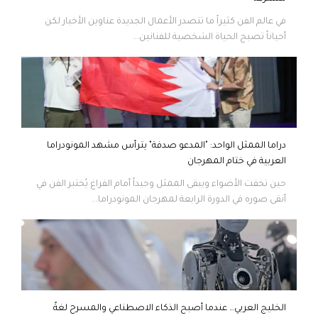
في عالم الفن كثيراً ما تتصدر الأعمال الجديدة عناوين الأخبار لكن
أحياناً تصبح الحياة الشخصية للفنانين...
دراما الممثل الواحد: "المدعو صدفة" يترأس مشهد المونودراما
العربية في ختام المهرجان
حين تخفت الأضواء ويبقى الممثل وحيداً أمام الفراغ يُختبر الفن في
أنقى صوره في الدورة الرابعة لمهرجان المونودراما...
الخليج العربي… عندما أصبح الذكاء الاصطناعي والمسرح لغةً