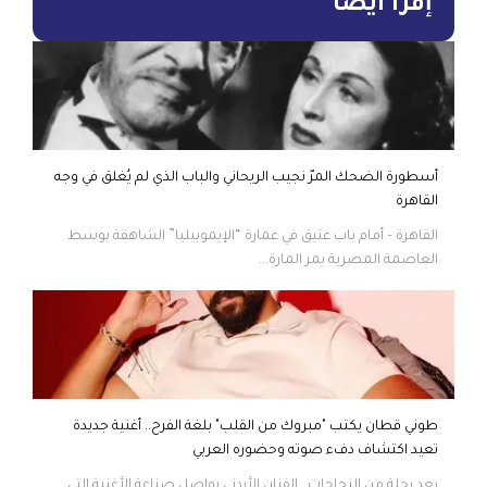
إقرأ أيضاً
أسطورة الضحك المرّ نجيب الريحاني والباب الذي لم يُغلق في وجه
القاهرة
القاهرة – أمام باب عتيق في عمارة “الإيموبيليا” الشاهقة بوسط
العاصمة المصرية يمر المارة...
طوني قطان يكتب "مبروك من القلب" بلغة الفرح.. أغنية جديدة
تعيد اكتشاف دفء صوته وحضوره العربي
بعد رحلة من النجاحات.. الفنان الأردني يواصل صناعة الأغنية التي