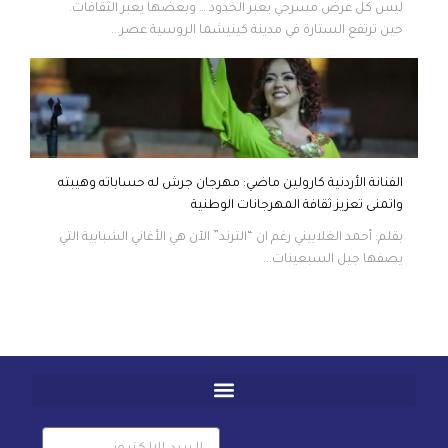
ليس كل عرض مسرحي يعبر الحدود … وبعضها يعبر الثقافات.
حين ترتفع الستارة في مدينة كينيشما الروسية عصر...
الفنانة الأردنية كارولين ماضي: مهرجان جرش له حساباته وهيبته
واتمنى تعزيز ثقافة المهرجانات الوطنية
بقلم: أحمد الغلاييني رغم ان “الترند” الآن هي الأغاني الشبابية التي
يصفها جيل السبعينات...