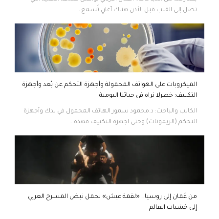
تصل إلى القلب قبل الأذن هناك أغانٍ تُسمع،...
الميكروبات على الهواتف المحمولة وأجهزة التحكم عن بُعد وأجهزة
التكييف: خطرلا نراه في حياتنا اليومية
الكاتب والباحث: د.محمود سمور الهاتف المحمول في يدك وأجهزة
التحكم (الريموتات) وحتى اجهزة التكييف فهذه...
من عُمان إلى روسيا… «لقمة عيش» تحمل نبض المسرح العربي
إلى خشبات العالم