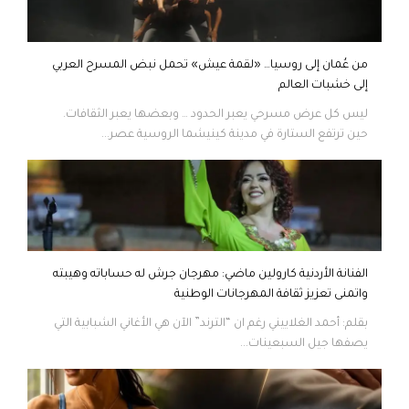
من عُمان إلى روسيا… «لقمة عيش» تحمل نبض المسرح العربي
إلى خشبات العالم
ليس كل عرض مسرحي يعبر الحدود … وبعضها يعبر الثقافات.
حين ترتفع الستارة في مدينة كينيشما الروسية عصر...
الفنانة الأردنية كارولين ماضي: مهرجان جرش له حساباته وهيبته
واتمنى تعزيز ثقافة المهرجانات الوطنية
بقلم: أحمد الغلاييني رغم ان “الترند” الآن هي الأغاني الشبابية التي
يصفها جيل السبعينات...