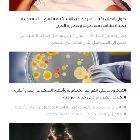
طوني قطان يكتب "مبروك من القلب" بلغة الفرح.. أغنية جديدة
تعيد اكتشاف دفء صوته وحضوره العربي
بعد رحلة من النجاحات.. الفنان الأردني يواصل صناعة الأغنية التي
تصل إلى القلب قبل الأذن هناك أغانٍ تُسمع،...
الميكروبات على الهواتف المحمولة وأجهزة التحكم عن بُعد وأجهزة
التكييف: خطرلا نراه في حياتنا اليومية
الكاتب والباحث: د.محمود سمور الهاتف المحمول في يدك وأجهزة
التحكم (الريموتات) وحتى اجهزة التكييف فهذه...