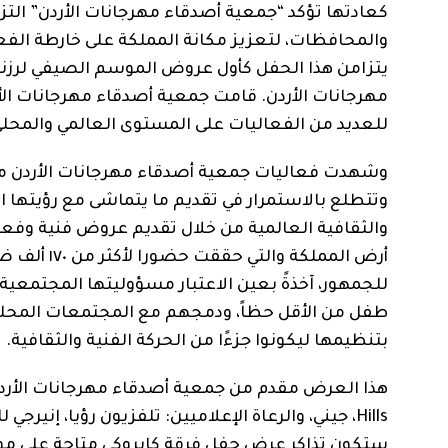
كعادتها تؤكد “جمعية أصدقاء مهرجانات الأردن” الت
والمحافظات، لتعزيز مكانة المملكة على خارطة الفعال
للعديد من الفعاليات على المستوى العالمي والمحلي
وشهدت فعاليات جمعية أصدقاء مهرجانات الأردن منذ 
وتتطلع بالاستمرار في تقديم ما يتماشى مع رؤيتها ال
والثقافية العالمية من خلال تقديم عروض فنية وفعا
أرض المملكة
طفل من الأقل حظاً، ودمجهم مع المجتمعات المحلي
بتنظيمها ليكونوا جزءًا من الحركة الفنية والثقافية.
Hills، جيني، والرعاة الإعلاميين: تلفزيون رؤيا، إنيرجي للإعلان الخارجي، Play FM ، راديو مستقل ، وراديو مراج أف أم.
ستكون تذاكر عرض حفل فرقة كايروكي متاحة على مو