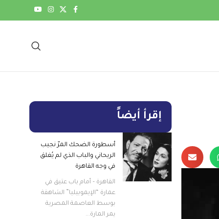
إقرأ أيضاً
أسطورة الضحك المرّ نجيب
الريحاني والباب الذي لم يُغلق
في وجه القاهرة
القاهرة – أمام باب عتيق في
عمارة “الإيموبيليا” الشاهقة
بوسط العاصمة المصرية
يمر المارة...