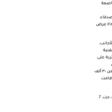
عاصمة
ر لجمعية أصدقاء
مهرجانات الأردن. قامت جمعية أصدقاء مهرجانات الأردن خلال السنوات الخمس عشرة الماضية بتنظيم أكثر من ١٢٥ عرض
أجانب،
فنية
رية على
للجمهور، آخذةً بعين الاعتبار مسؤوليتها المجتمعية حيث قامت الجمعية خلال السنوات الماضية بدعوة ما يزيد عن ٣٠ ألف
 قامت
هذا العرض مقدم من جمعية أصدقاء مهرجانات الأردن بالشراكة مع هيئة تنشيط السياحة برعاية الملكية الأردنية، جت، 7