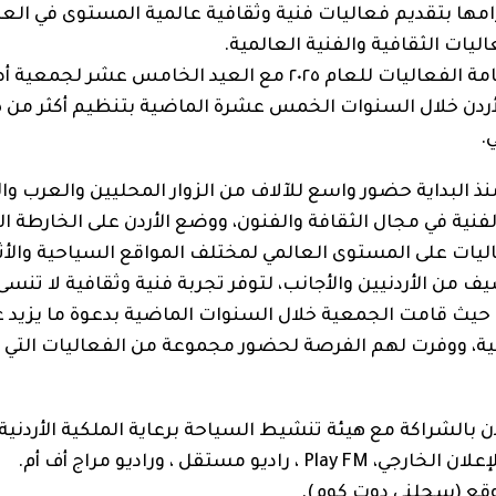
زامها بتقديم فعاليات فنية وثقافية عالمية المستوى في ال
يات الثقافية والفنية العالمية.
يتزامن هذا الحفل كأول عروض الموسم الصيفي لرزنامة الفعاليات للعام ٢٠٢٥ مع العيد الخامس عش
.
البداية حضور واسع للآلاف من الزوار المحليين والعرب وال
فنية في مجال الثقافة والفنون، ووضع الأردن على الخارطة ال
ليات على المستوى العالمي لمختلف المواقع السياحية والأث
 والتي حققت حضورا لأكثر من ١٧٠ ألف ضيف من الأردنيين والأجانب، لتوفر تجربة فنية وثقافية لا تنسى
ة، ووفرت لهم الفرصة لحضور مجموعة من الفعاليات التي
قع (سجلني دوت كوم).