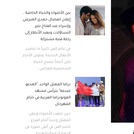
بين الأضواء والحياة الخاصة …
إعلان انفصال حمدي الميرغني
وإسراء عبد الفتاح يثير
التساؤلات ويعيد الأنظار إلى
رحلة فنية مشتركة
في عالم الفن كثيراً ما تتصدر
الأعمال الجديدة عناوين الأخبار
لكن أحياناً تصبح الحياة
الشخصية للفنانين...
دراما الممثل الواحد: "المدعو
صدفة" يترأس مشهد
المونودراما العربية في ختام
المهرجان
حين تخفت الأضواء ويبقى
الممثل وحيداً أمام الفراغ
يُختبر الفن في أنقى صوره في
الدورة الرابعة لمهرجان