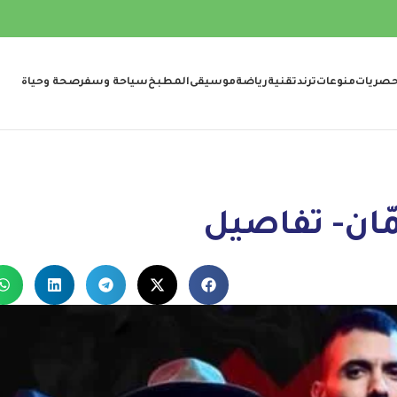
صريات
منوعات
ترند
تقنية
رياضة
موسيقى
المطبخ
سياحة وسفر
صحة وحياة
ّان- تفاصيل