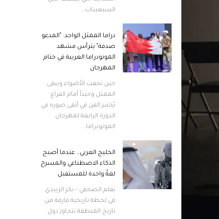
السبعينات...
دراما الممثل الواحد: "المدعو
صدفة" يترأس مشهد
المونودراما العربية في ختام
المهرجان
حين تخفت الأضواء ويبقى
الممثل وحيداً أمام الفراغ
يُختبر الفن في أنقى صوره في
الدورة الرابعة لمهرجان
المونودراما...
الخليج العربي… عندما أصبح
الذكاء الاصطناعي والمسرح
لغةً واحدة للمستقبل
بقلم الصحفي – بكر الزبيدي
في لحظة تاريخية فارقة من
تاريخ المنطقة تتجاوز دول