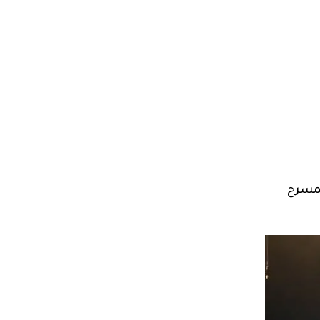
لمسرح