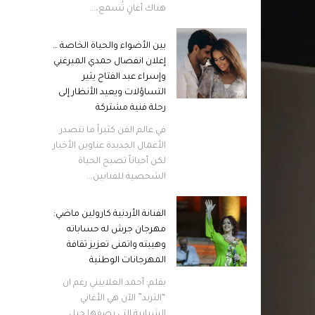
هناك أغانٍ تُسمع،...
بين الأضواء والحياة الخاصة …
إعلان انفصال حمدي الميرغني
وإسراء عبد الفتاح يثير
التساؤلات ويعيد الأنظار إلى
رحلة فنية مشتركة
في عالم الفن كثيراً ما تتصدر
الأعمال الجديدة عناوين الأخبار
لكن أحياناً تصبح الحياة
الشخصية للفنانين...
الفنانة الأردنية كارولين ماضي:
مهرجان جرش له حساباته
وهيبته واتمنى تعزيز ثقافة
المهرجانات الوطنية
بقلم: أحمد الغلاييني رغم ان
“الترند” الآن هي الأغاني
الشبابية التي يصفها جيل