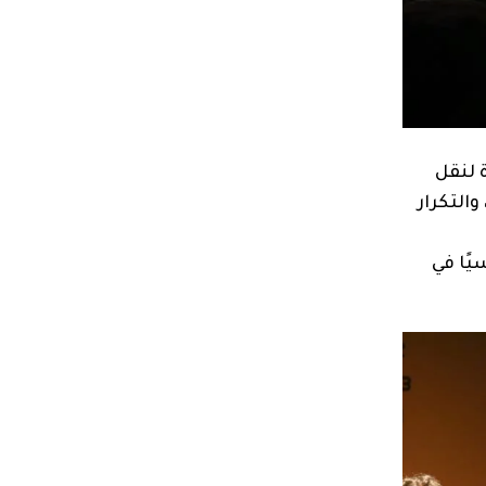
 لنقل
والتكرار
يًا في