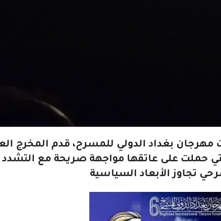
رجان بغداد الدولي للمسرح، قدم المخرج الع
 حملت على عاتقها مواجهة صريحة مع التشدد ا
رحي تجاوز الأبعاد السياسية