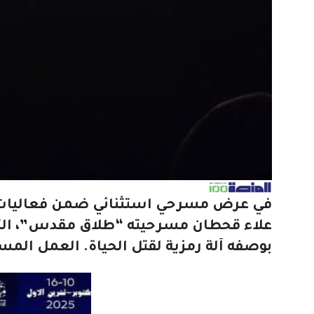
في عرض مسرحي استثنائي ضمن فعاليات مه
علاء قحطان مسرحيته “طلاق مقدس”، التي
بوصفه آلة رمزية لقتل الحياة. العمل المس