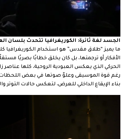
الجسد لغة ثائرة: الكوريغرافيا تتحدث بلسان ال
ما يميز “طلاق مقدس” هو استخدام الكوريغرافيا كلغ
الأفكار أو ترجمتها، بل كان يخلق خطابًا بصريًا مستقلً
الحركي الذي يعكس العبودية الروحية، كلها عناصر ز
رغم قوة الموسيقى وعلوّ صوتها في بعض اللحظات، إلا
بناء الإيقاع الداخلي للعرض، لتعكس حالات التوتر وا