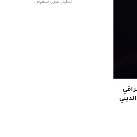
الخليج العربي مفهوم...
راقي
لديني