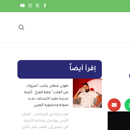
إقرأ أيضاً
طوني قطان يكتب "مبروك
من القلب" بلغة الفرح.. أغنية
جديدة تعيد اكتشاف دفء
صوته وحضوره العربي
بعد رحلة من النجاحات.. الفنان
الأردني يواصل صناعة الأغنية
التي تصل إلى القلب قبل الأذن