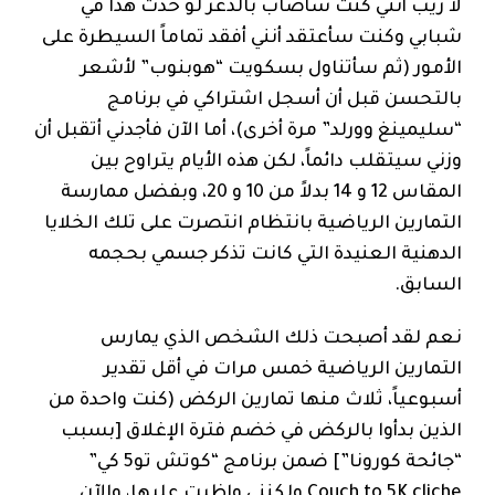
لا ريب أنني كنت سأصاب بالذعر لو حدث هذا في
شبابي وكنت سأعتقد أنني أفقد تماماً السيطرة على
الأمور (ثم سأتناول بسكويت “هوبنوب” لأشعر
بالتحسن قبل أن أسجل اشتراكي في برنامج
“سليمينغ وورلد” مرة أخرى)، أما الآن فأجدني أتقبل أن
وزني سيتقلب دائماً، لكن هذه الأيام يتراوح بين
المقاس 12 و 14 بدلاً من 10 و 20، وبفضل ممارسة
التمارين الرياضية بانتظام انتصرت على تلك الخلايا
الدهنية العنيدة التي كانت تذكر جسمي بحجمه
السابق.
نعم لقد أصبحت ذلك الشخص الذي يمارس
التمارين الرياضية خمس مرات في أقل تقدير
أسبوعياً، ثلاث منها تمارين الركض (كنت واحدة من
الذين بدأوا بالركض في خضم فترة الإغلاق [بسبب
“جائحة كورونا”] ضمن برنامج “كوتش تو5 كي”
Couch to 5K cliche ولكنني واظبت عليها، والآن