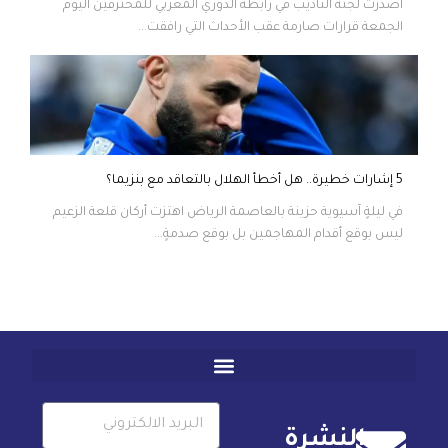
أصدرت لجنة التأديب في رابطة الدوري المغربي للمحترفين اليوم
الجمعة قرارات صارمة عقب الأحداث التي رافقت...
5 إشارات خطيرة.. هل أخطأ الهلال بالتعاقد مع بنزيما؟
في ليلةٍ آسيوية حزينة بالعاصمة الرياض اهتزت أركان قلعة الزعيم
ليس بوقع أقدام المهاجمين بل بوقع صدمةٍ...
النشرة