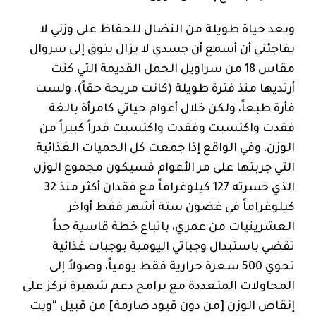
وبعد حياة طويلة من النضال للحفاظ على وزني لا
يفاجئني أن أسمع أن جسدي لا يزال يتوق إلى سروال
مقاس 18 من سراويل الحمل القديمة التي كنت
أرتديها منذ فترة طويلة (كانت مريحة حقاً)، ولست
فأرة طبعاً، ولكن خلال أعوام حياتي كامرأة بالغة
فقدت واكتسبت وفقدت واكتسبت قدراً كبيراً من
الوزن، وفي الواقع إذا جمعت كل الحميات الغذائية
التي جربتها على مر الأعوام فسيكون مجموع الوزن
الذي خسرته 127 كيلوغراماً مع فقدان أكثر منذ 32
كيلوغراماً في غضون ستة أشهر فقط أواخر
العشرينيات من عمري، باتباع خطة قاسية جداً
تقضي باستبدال وجباتي اليومية بوجبات غذائية
تحوي 500 سعرة حرارية فقط يومياً، وصولاً إلى
المحاولات المتعددة مع برامج دعم شهيرة تركز على
إنقاص الوزن [من دون قيود صارمة] من قبيل “ويت