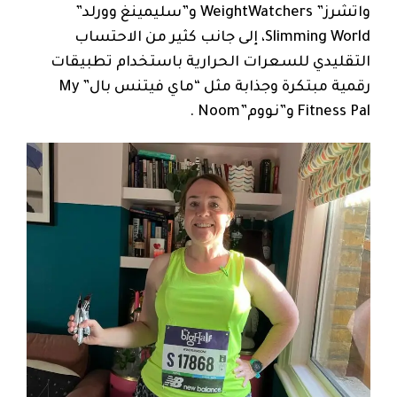
واتشرز” WeightWatchers و”سليمينغ وورلد”
Slimming World، إلى جانب كثير من الاحتساب
التقليدي للسعرات الحرارية باستخدام تطبيقات
رقمية مبتكرة وجذابة مثل “ماي فيتنس بال” My
Fitness Pal و”نووم”Noom .