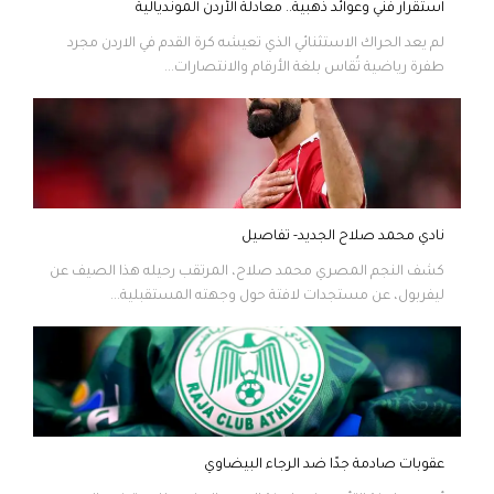
استقرار فني وعوائد ذهبية.. معادلة الأردن المونديالية
لم يعد الحراك الاستثنائي الذي تعيشه كرة القدم في الاردن مجرد
طفرة رياضية تُقاس بلغة الأرقام والانتصارات...
نادي محمد صلاح الجديد- تفاصيل
كشف النجم المصري محمد صلاح، المرتقب رحيله هذا الصيف عن
ليفربول، عن مستجدات لافتة حول وجهته المستقبلية...
عقوبات صادمة جدًا ضد الرجاء البيضاوي