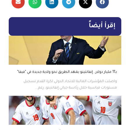
إقرأ أيضاً
بـ11 مليار دولار.. إنفانتينو يمهد الطريق نحو ولاية جديدة في "فيفا"
واصلت المؤشرات المالية للاتحاد الدولي لكرة القدم تسجيل
مستويات قياسية خلال رئاسة جياني إنفانتينو، رغم...