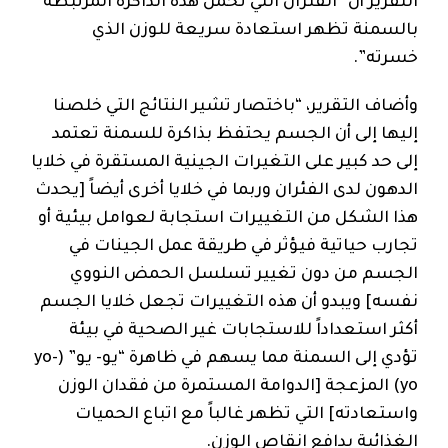
التقرير أن “الفئران التي تحمل هذه الذاكرة المرتبطة
بالسمنة تظهر استعادة سريعة للوزن الذي
خسرته”.
وأضاف التقرير، “باختصار تشير النتائج التي خلصنا
إليها إلى أن الجسم يحتفظ بذاكرة للسمنة تعتمد
إلى حد كبير على التغيرات الجينية المستقرة في خلايا
الدهون لدى الفئران وربما في خلايا أخرى أيضاً [يحدث
هذا الشكل من التغييرات استجابة لعوامل بيئية أو
تجارب حياتية فيؤثر في طريقة عمل الجينات في
الجسم من دون تغيير تسلسل الحمض النووي
نفسه] ويبدو أن هذه التغييرات تجعل خلايا الجسم
أكثر استعداداً للاستجابات غير الصحية في بيئة
تؤدي إلى السمنة مما يسهم في ظاهرة “يو- يو” (yo-
yo) المزعجة [الدوامة المستمرة من فقدان الوزن
واستعادته] التي تظهر غالباً مع اتباع الحميات
الغذائية بدافع إنقاص الوزن.