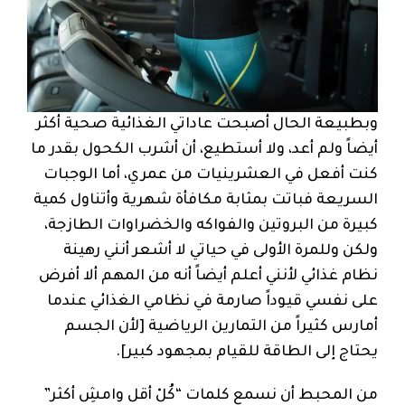
وبطبيعة الحال أصبحت عاداتي الغذائية صحية أكثر
أيضاً ولم أعد، ولا أستطيع، أن أشرب الكحول بقدر ما
كنت أفعل في العشرينيات من عمري، أما الوجبات
السريعة فباتت بمثابة مكافأة شهرية وأتناول كمية
كبيرة من البروتين والفواكه والخضراوات الطازجة،
ولكن وللمرة الأولى في حياتي لا أشعر أنني رهينة
نظام غذائي لأنني أعلم أيضاً أنه من المهم ألا أفرض
على نفسي قيوداً صارمة في نظامي الغذائي عندما
أمارس كثيراً من التمارين الرياضية [لأن الجسم
يحتاج إلى الطاقة للقيام بمجهود كبير].
من المحبط أن نسمع كلمات “كُلْ أقل وامشِ أكثر”