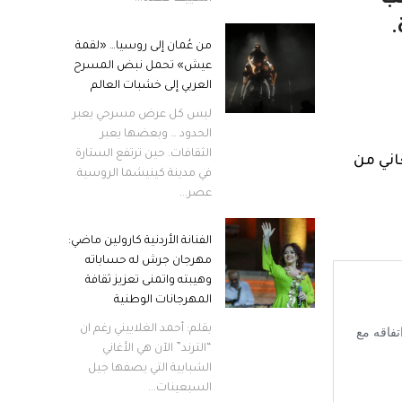
.
من عُمان إلى روسيا… «لقمة
عيش» تحمل نبض المسرح
العربي إلى خشبات العالم
ليس كل عرض مسرحي يعبر
الحدود … وبعضها يعبر
الثقافات. حين ترتفع الستارة
اني من
في مدينة كينيشما الروسية
عصر...
الفنانة الأردنية كارولين ماضي:
مهرجان جرش له حساباته
وهيبته واتمنى تعزيز ثقافة
المهرجانات الوطنية
بقلم: أحمد الغلاييني رغم ان
“الترند” الآن هي الأغاني
الشبابية التي يصفها جيل
السبعينات...