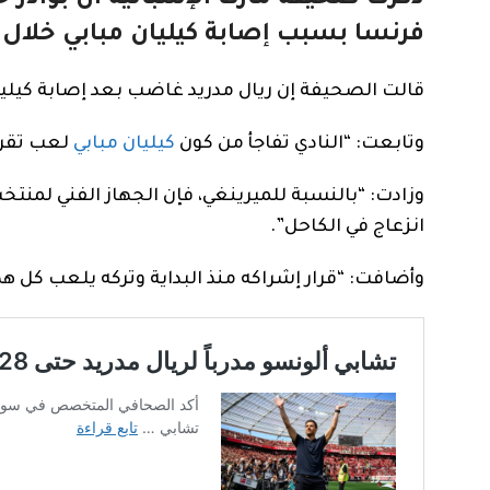
فرنسا بسبب إصابة كيليان مبابي خلال 
قالت الصحيفة إن ريال مدريد غاضب بعد إصابة كيليا
وتابعت: “النادي تفاجأ من كون
كيليان مبابي
لعب تقريب
وزادت: “بالنسبة للميرينغي، فإن الجهاز الفني لمن
انزعاج في الكاحل”.
وأضافت: “قرار إشراكه منذ البداية وتركه يلعب كل هذ