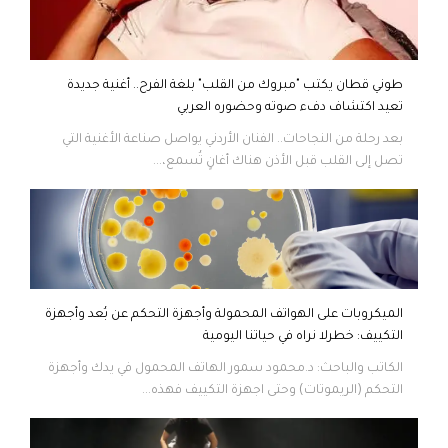
طوني قطان يكتب "مبروك من القلب" بلغة الفرح.. أغنية جديدة
تعيد اكتشاف دفء صوته وحضوره العربي
بعد رحلة من النجاحات.. الفنان الأردني يواصل صناعة الأغنية التي
تصل إلى القلب قبل الأذن هناك أغانٍ تُسمع،...
الميكروبات على الهواتف المحمولة وأجهزة التحكم عن بُعد وأجهزة
التكييف: خطرلا نراه في حياتنا اليومية
الكاتب والباحث: د.محمود سمور الهاتف المحمول في يدك وأجهزة
التحكم (الريموتات) وحتى اجهزة التكييف فهذه...