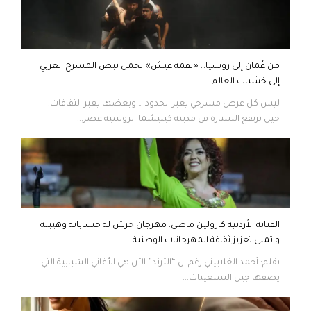
من عُمان إلى روسيا… «لقمة عيش» تحمل نبض المسرح العربي
إلى خشبات العالم
ليس كل عرض مسرحي يعبر الحدود … وبعضها يعبر الثقافات.
حين ترتفع الستارة في مدينة كينيشما الروسية عصر...
الفنانة الأردنية كارولين ماضي: مهرجان جرش له حساباته وهيبته
واتمنى تعزيز ثقافة المهرجانات الوطنية
بقلم: أحمد الغلاييني رغم ان “الترند” الآن هي الأغاني الشبابية التي
يصفها جيل السبعينات...