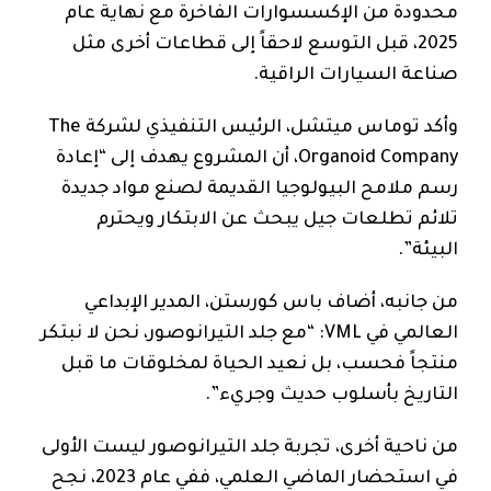
محدودة من الإكسسوارات الفاخرة مع نهاية عام
2025، قبل التوسع لاحقاً إلى قطاعات أخرى مثل
صناعة السيارات الراقية.
وأكد توماس ميتشل، الرئيس التنفيذي لشركة The
Organoid Company، أن المشروع يهدف إلى “إعادة
رسم ملامح البيولوجيا القديمة لصنع مواد جديدة
تلائم تطلعات جيل يبحث عن الابتكار ويحترم
البيئة”.
من جانبه، أضاف باس كورستن، المدير الإبداعي
العالمي في VML: “مع جلد التيرانوصور، نحن لا نبتكر
منتجاً فحسب، بل نعيد الحياة لمخلوقات ما قبل
التاريخ بأسلوب حديث وجريء”.
من ناحية أخرى، تجربة جلد التيرانوصور ليست الأولى
في استحضار الماضي العلمي، ففي عام 2023، نجح