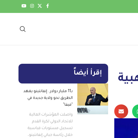
إقرأ أيضاً
بية
بـ11 مليار دولار.. إنفانتينو يمهد
الطريق نحو ولاية جديدة في
"فيفا"
واصلت المؤشرات المالية
للاتحاد الدولي لكرة القدم
تسجيل مستويات قياسية
خلال رئاسة جياني إنفانتينو،