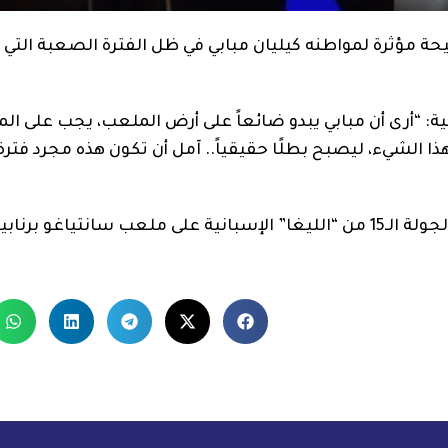
 مؤثرة لمواطنه كيليان مبابي في ظل الفترة الصعبة التي ي
 “أرى أن مبابي يبدو ضائعاً على أرض الملعب، يجب على الم
ا الشيء، ليصبح بطلًا حقيقياً.. آمل أن تكون هذه مجرد فت
وسيشارك مبابي في مباراة ريال مدريد أمام خيتافي بالجولة الـ15 من “الليغا” الإسبانية على ملعب سانتياغو 