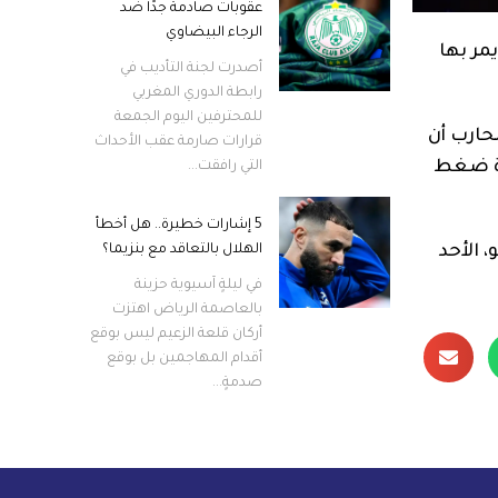
عقوبات صادمة جدًا ضد
الرجاء البيضاوي
مر بها
أصدرت لجنة التأديب في
رابطة الدوري المغربي
للمحترفين اليوم الجمعة
حارب أن
قرارات صارمة عقب الأحداث
رة ضغط
التي رافقت...
5 إشارات خطيرة.. هل أخطأ
برنابيو، الأحد
الهلال بالتعاقد مع بنزيما؟
في ليلةٍ آسيوية حزينة
بالعاصمة الرياض اهتزت
أركان قلعة الزعيم ليس بوقع
أقدام المهاجمين بل بوقع
صدمةٍ...