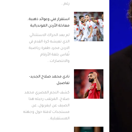
رغم...
استقرار فني وعوائد ذهبية..
معادلة الأردن المونديالية
لم يعد الحراك الاستثنائي
الذي تعيشه كرة القدم في
الاردن مجرد طفرة رياضية
تُقاس بلغة الأرقام
والانتصارات...
نادي محمد صلاح الجديد-
تفاصيل
كشف النجم المصري محمد
صلاح، المرتقب رحيله هذا
الصيف عن ليفربول، عن
مستجدات لافتة حول وجهته
المستقبلية...