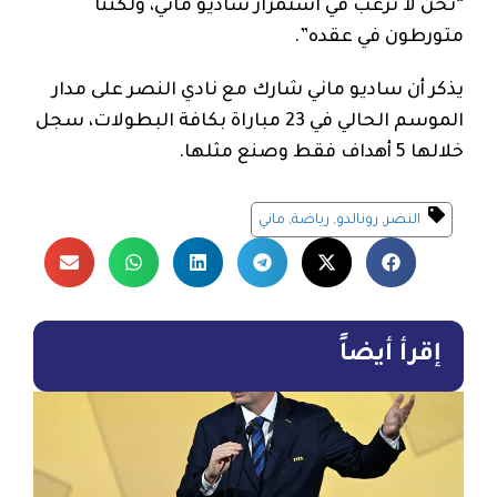
“نحن لا نرغب في استمرار ساديو ماني، ولكننا
متورطون في عقده”.
يذكر أن ساديو ماني شارك مع نادي النصر على مدار
الموسم الحالي في 23 مباراة بكافة البطولات، سجل
خلالها 5 أهداف فقط وصنع مثلها.
النضر
,
رونالدو
,
رياضة
,
ماني
إقرأ أيضاً