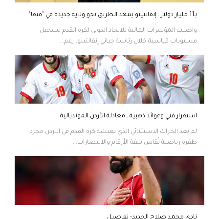
بـ11 مليار دولار.. إنفانتينو يمهد الطريق نحو ولاية جديدة في "فيفا"
واصلت المؤشرات المالية للاتحاد الدولي لكرة القدم تسجيل
مستويات قياسية خلال رئاسة جياني إنفانتينو، رغم...
استقرار فني وعوائد ذهبية.. معادلة الأردن المونديالية
لم يعد الحراك الاستثنائي الذي تعيشه كرة القدم في الاردن مجرد
طفرة رياضية تُقاس بلغة الأرقام والانتصارات...
نادي محمد صلاح الجديد- تفاصيل