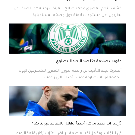
كشف النجم المصري محمد صلاح، المرتقب رحيله هذا الصيف عن
ليفربول، عن مستجدات لافتة حول وجهته المستقبلية...
عقوبات صادمة جدًا ضد الرجاء البيضاوي
أصدرت لجنة التأديب في رابطة الدوري المغربي للمحترفين اليوم
الجمعة قرارات صارمة عقب الأحداث التي رافقت...
5 إشارات خطيرة.. هل أخطأ الهلال بالتعاقد مع بنزيما؟
في ليلةٍ آسيوية حزينة بالعاصمة الرياض اهتزت أركان قلعة الزعيم