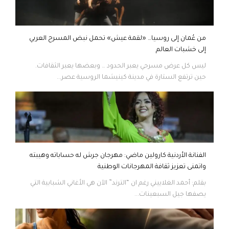
من عُمان إلى روسيا… «لقمة عيش» تحمل نبض المسرح العربي
إلى خشبات العالم
ليس كل عرض مسرحي يعبر الحدود … وبعضها يعبر الثقافات.
حين ترتفع الستارة في مدينة كينيشما الروسية عصر...
الفنانة الأردنية كارولين ماضي: مهرجان جرش له حساباته وهيبته
واتمنى تعزيز ثقافة المهرجانات الوطنية
بقلم: أحمد الغلاييني رغم ان “الترند” الآن هي الأغاني الشبابية التي
يصفها جيل السبعينات...