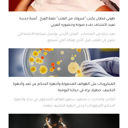
طوني قطان يكتب "مبروك من القلب" بلغة الفرح.. أغنية جديدة
تعيد اكتشاف دفء صوته وحضوره العربي
بعد رحلة من النجاحات.. الفنان الأردني يواصل صناعة الأغنية التي
تصل إلى القلب قبل الأذن هناك أغانٍ تُسمع،...
الميكروبات على الهواتف المحمولة وأجهزة التحكم عن بُعد وأجهزة
التكييف: خطرلا نراه في حياتنا اليومية
الكاتب والباحث: د.محمود سمور الهاتف المحمول في يدك وأجهزة
التحكم (الريموتات) وحتى اجهزة التكييف فهذه...