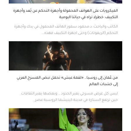
الميكروبات على الهواتف المحمولة وأجهزة التحكم عن بُعد وأجهزة
التكييف: خطرلا نراه في حياتنا اليومية
الكاتب والباحث: د.محمود سمور الهاتف المحمول في يدك وأجهزة
التحكم (الريموتات) وحتى اجهزة التكييف فهذه...
من عُمان إلى روسيا… «لقمة عيش» تحمل نبض المسرح العربي
إلى خشبات العالم
ليس كل عرض مسرحي يعبر الحدود … وبعضها يعبر الثقافات.
حين ترتفع الستارة في مدينة كينيشما الروسية عصر...