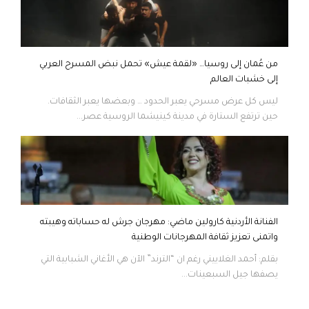
من عُمان إلى روسيا… «لقمة عيش» تحمل نبض المسرح العربي
إلى خشبات العالم
ليس كل عرض مسرحي يعبر الحدود … وبعضها يعبر الثقافات.
حين ترتفع الستارة في مدينة كينيشما الروسية عصر...
الفنانة الأردنية كارولين ماضي: مهرجان جرش له حساباته وهيبته
واتمنى تعزيز ثقافة المهرجانات الوطنية
بقلم: أحمد الغلاييني رغم ان “الترند” الآن هي الأغاني الشبابية التي
يصفها جيل السبعينات...