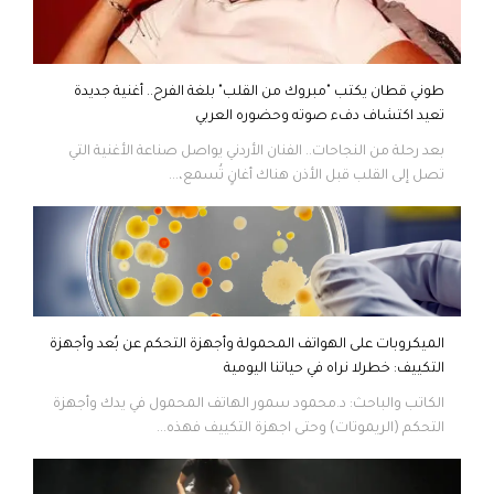
طوني قطان يكتب "مبروك من القلب" بلغة الفرح.. أغنية جديدة
تعيد اكتشاف دفء صوته وحضوره العربي
بعد رحلة من النجاحات.. الفنان الأردني يواصل صناعة الأغنية التي
تصل إلى القلب قبل الأذن هناك أغانٍ تُسمع،...
الميكروبات على الهواتف المحمولة وأجهزة التحكم عن بُعد وأجهزة
التكييف: خطرلا نراه في حياتنا اليومية
الكاتب والباحث: د.محمود سمور الهاتف المحمول في يدك وأجهزة
التحكم (الريموتات) وحتى اجهزة التكييف فهذه...