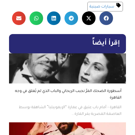
سيارات صينية
إقرأ أيضاً
أسطورة الضحك المرّ نجيب الريحاني والباب الذي لم يُغلق في وجه
القاهرة
القاهرة – أمام باب عتيق في عمارة “الإيموبيليا” الشاهقة بوسط
العاصمة المصرية يمر المارة...