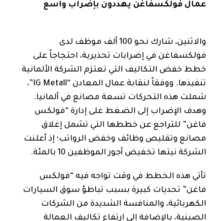
عمال فولكسفاغن يهددون بإضراب واسع
والاثنين، شارك نحو 100 ألف موظف لدى
فولكسفاغن في إضرابات تحذيرية، احتجاجاً على
خطط خفض التكاليف التي تعتزم الشركة الألمانية
تنفيذها. ووفقاً لنقابة عمال المعادن “IG Metall”،
شملت هذه التحركات تسعة مصانع في ألمانيا.
وهدف الإضراب إلى الضغط على إدارة “فولكس
فاغن” للتراجع عن خططها التي تشمل إغلاق
مصانع وتقليص وظائف وخفض الرواتب؛ إذ أعلنت
الشركة نيتها تخفيض أجور الموظفين 10 بالمئة.
تأتي هذه الخطط في وقت تواجه فيه “فولكس
فاغن” تحديات كبيرة بسبب تباطؤ سوق السيارات
الكهربائية، والمنافسة الشديدة من الشركات
الصينية، بالإضافة إلى ارتفاع تكاليف العمالة