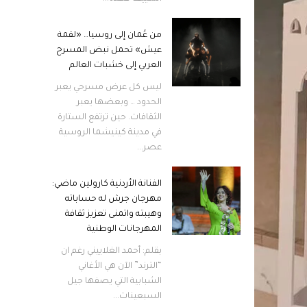
من عُمان إلى روسيا… «لقمة
عيش» تحمل نبض المسرح
العربي إلى خشبات العالم
ليس كل عرض مسرحي يعبر
الحدود … وبعضها يعبر
الثقافات. حين ترتفع الستارة
في مدينة كينيشما الروسية
عصر...
الفنانة الأردنية كارولين ماضي:
مهرجان جرش له حساباته
وهيبته واتمنى تعزيز ثقافة
المهرجانات الوطنية
بقلم: أحمد الغلاييني رغم ان
“الترند” الآن هي الأغاني
الشبابية التي يصفها جيل
السبعينات...