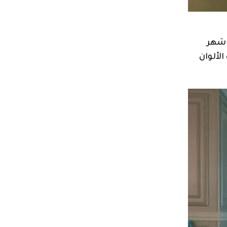
 شهر
لألوان