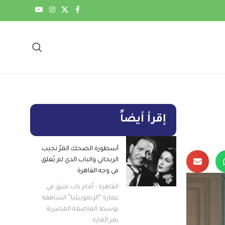
إقرأ أيضاً
أسطورة الضحك المرّ نجيب
الريحاني والباب الذي لم يُغلق
في وجه القاهرة
القاهرة – أمام باب عتيق في
عمارة “الإيموبيليا” الشاهقة
بوسط العاصمة المصرية
يمر المارة...