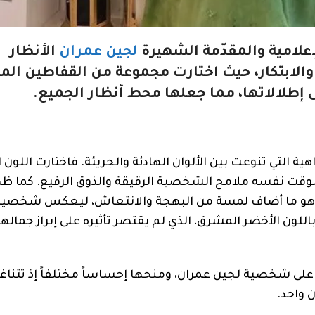
علامية والمقدّمة الشهيرة
لجين عمران
الأنظار
والابتكار، حيث اختارت مجموعة من القفاطين الملو
 إطلالاتها، مما جعلها محط أنظار الجميع.
ية التي تنوعت بين الألوان الهادئة والجريئة. فاختارت اللون 
 الوقت نفسه ملامح الشخصية الرقيقة والذوق الرفيع. كما ظ
ي، وهو ما أضاف لمسة من البهجة والانتعاش، ليعكس شخصية
ً باللون الأخضر المشرق، الذي لم يقتصر تأثيره على إبراز جما
على شخصية لجين عمران، ومنحها إحساساً مختلفاً إذ تتناغم
 واحد.