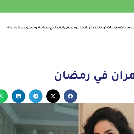
صريات
منوعات
ترند
تقنية
رياضة
موسيقى
المطبخ
سياحة وسفر
صحة وحياة
مران في رمضان