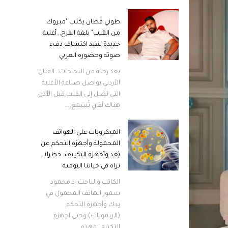
طوني قطان يكتب "مبروك
من القلب" بلغة الفرح.. أغنية
جديدة تعيد اكتشاف دفء
صوته وحضوره العربي
بعد رحلة من النجاحات.. الفنان
الأردني يواصل صناعة الأغنية
التي تصل إلى القلب قبل الأذن
هناك أغانٍ تُسمع،...
الميكروبات على الهواتف
المحمولة وأجهزة التحكم عن
بُعد وأجهزة التكييف: خطرلا
نراه في حياتنا اليومية
الكاتب والباحث: د.محمود
سمور الهاتف المحمول في
يدك وأجهزة التحكم
(الريموتات) وحتى اجهزة
التكييف فهذه...