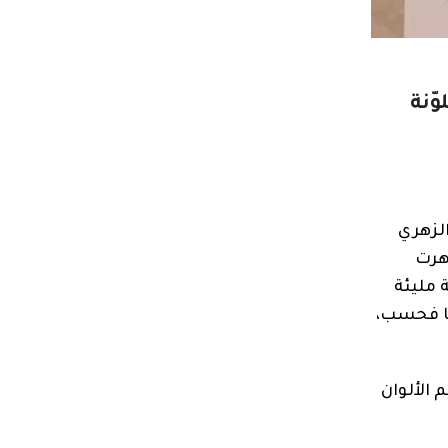
ّنة
الزهري
هرت
 مليئة
لها فحسب،
 الألوان