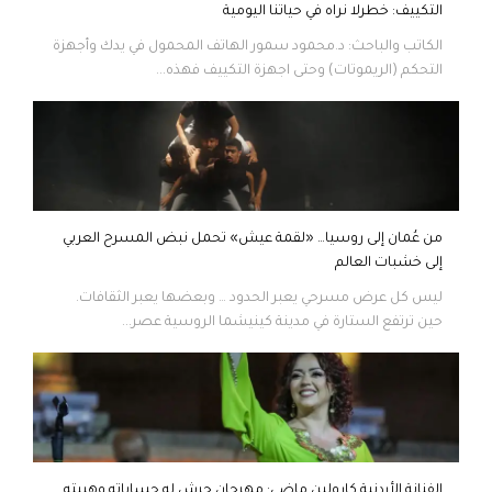
التكييف: خطرلا نراه في حياتنا اليومية
الكاتب والباحث: د.محمود سمور الهاتف المحمول في يدك وأجهزة
التحكم (الريموتات) وحتى اجهزة التكييف فهذه...
من عُمان إلى روسيا… «لقمة عيش» تحمل نبض المسرح العربي
إلى خشبات العالم
ليس كل عرض مسرحي يعبر الحدود … وبعضها يعبر الثقافات.
حين ترتفع الستارة في مدينة كينيشما الروسية عصر...
الفنانة الأردنية كارولين ماضي: مهرجان جرش له حساباته وهيبته