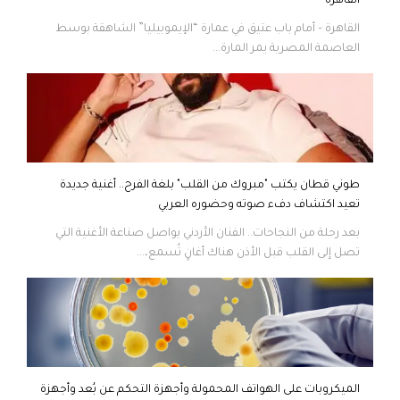
القاهرة
القاهرة – أمام باب عتيق في عمارة “الإيموبيليا” الشاهقة بوسط
العاصمة المصرية يمر المارة...
طوني قطان يكتب "مبروك من القلب" بلغة الفرح.. أغنية جديدة
تعيد اكتشاف دفء صوته وحضوره العربي
بعد رحلة من النجاحات.. الفنان الأردني يواصل صناعة الأغنية التي
تصل إلى القلب قبل الأذن هناك أغانٍ تُسمع،...
الميكروبات على الهواتف المحمولة وأجهزة التحكم عن بُعد وأجهزة