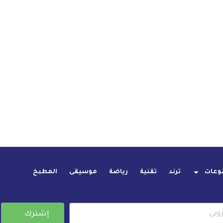
وعات
ترند
تقنية
رياضة
موسيقى
المطبخ
إشترك