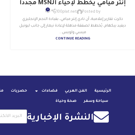
إنتر ميامي يخطط لإحياء الـMSN مجدداً
0
100plat.net
Posted by
ذكرت تقارير إعلامية، أن نادي إنتر ميامي، بقيادة النجم الإنجليزي
ديفيد بيكهام، يُخطط لصفقة مذهلة لإعادة نيمار إلى جانب ليونيل
ميسي ولويس...
CONTINUE READING
الرئيسية
الفن العربي
فضاءات
حصريات
من
سياحة وسفر
صحة وحياة
النشرة الإخبارية