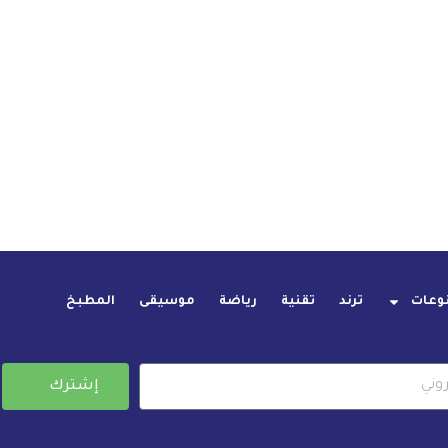
وعات
ترند
تقنية
رياضة
موسيقى
المطبخ
إشترك